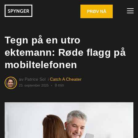
PRØV NÅ
Tegn på en utro
ektemann: Røde flagg på
mobiltelefonen
av
Patrice Sol
i
Catch A Cheater
8 min
23. september 2025