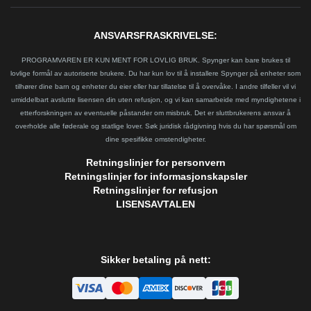
ANSVARSFRASKRIVELSE:
PROGRAMVAREN ER KUN MENT FOR LOVLIG BRUK. Spynger kan bare brukes til
lovlige formål av autoriserte brukere. Du har kun lov til å installere Spynger på enheter som
tilhører dine barn og enheter du eier eller har tillatelse til å overvåke. I andre tilfeller vil vi
umiddelbart avslutte lisensen din uten refusjon, og vi kan samarbeide med myndighetene i
etterforskningen av eventuelle påstander om misbruk. Det er sluttbrukerens ansvar å
overholde alle føderale og statlige lover. Søk juridisk rådgivning hvis du har spørsmål om
dine spesifikke omstendigheter.
Retningslinjer for personvern
Retningslinjer for informasjonskapsler
Retningslinjer for refusjon
LISENSAVTALEN
Sikker betaling på nett: