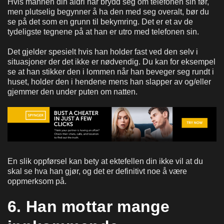
Hvis mannen din aldri har brydd seg om telefonen sin før,
men plutselig begynner å ha den med seg overalt, bør du
se på det som en grunn til bekymring. Det er et av de
tydeligste tegnene på at han er utro med telefonen sin.
Det gjelder spesielt hvis han holder fast ved den selv i
situasjoner der det ikke er nødvendig. Du kan for eksempel
se at han stikker den i lommen når han beveger seg rundt i
huset, holder den i hendene mens han slapper av og/eller
gjemmer den under puten om natten.
En slik oppførsel kan bety at ektefellen din ikke vil at du
skal se hva han gjør, og det er definitivt noe å være
oppmerksom på.
6. Han mottar mange