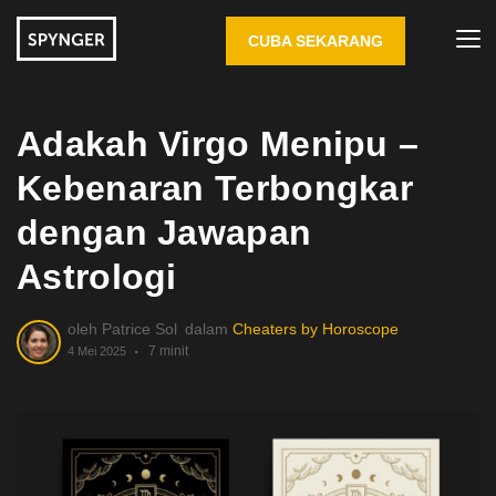
CUBA SEKARANG
Adakah Virgo Menipu –
Kebenaran Terbongkar
dengan Jawapan
Astrologi
oleh
Patrice Sol
dalam
Cheaters by Horoscope
7 minit
4 Mei 2025