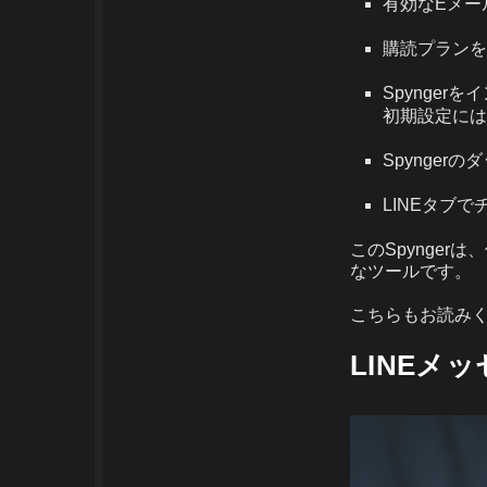
有効なEメー
購読プランを
Spynge
初期設定には
Spynger
LINEタブ
このSpynge
なツールです。
こちらもお読み
LINEメ