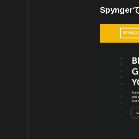
Spyng