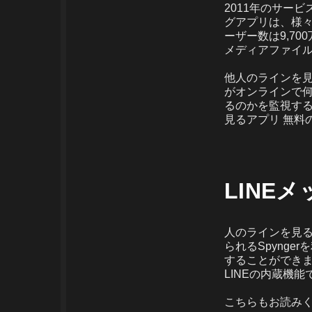
2011年のサー
グアプリは、様
ーザー数は9,7
メディアファイ
他人のラインを
がオンラインで
るのかを監視す
見るアプリ 無料
LINE
人のラインを見る
られるSpyng
することができま
LINEの内蔵機
こちらもお読み