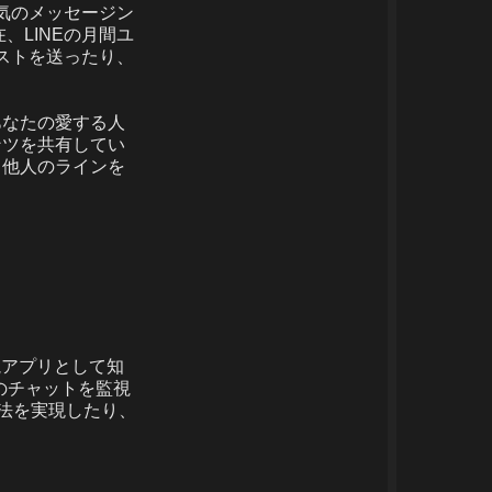
人気のメッセージン
現在、LINEの月間ユ
キストを送ったり、
あなたの愛する人
ンツを共有してい
、他人のラインを
視アプリとして知
上のチャットを監視
方法を実現したり、