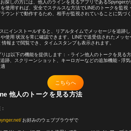
リをお探しの方には、他人のラインを見るアプリであるSpynger
を使用すれば、安全でステルスな方法でLINEのトークを監視
グラウンドで動作するため、相手が監視されていることに気づ
デバイスにインストールすると、リアルタイムでメッセージを追跡
や使用 状況を常に確認できます。LINEで送受信されたメッ
 情報まで閲覧でき、タイムスタンプも表示されます。
く アプリは以下の機能を提供します： - ライン他人のトークを見
GPS追跡、スクリーンショット、キーロガーなどの追加機能 - 浮
最適
こちらへ
でline 他人のトークを見る方法
順：
pynger.net/
お好みのウェブブラウザで