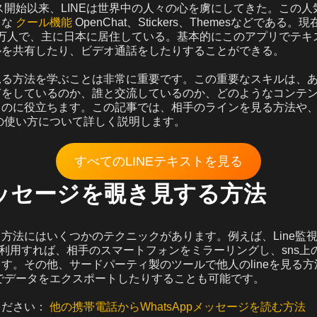
ビス開始以来、LINEは世界中の人々の心を虜にしてきた。この
々な
クール機能
OpenChat、Stickers、Themesなどである。
00万人で、主に日本に居住している。基本的にこのアプリでテ
ルを共有したり、ビデオ通話をしたりすることができる。
見る方法を学ぶことは非常に重要です。この重要なスキルは、
何をしているのか、誰と交流しているのか、どのようなコンテ
るのに役立ちます。この記事では、相手のラインを見る方法や
の使い方について詳しく説明します。
すべてのLINEテキストを見る
メッセージを覗き見する方法
方法にはいくつかのテクニックがあります。例えば、Line監
erを利用すれば、相手のスマートフォンをミラーリングし、sns
す。その他、サードパーティ製のツールで他人のlineを見る
能でデータをエクスポートしたりすることも可能です。
ください：
他の携帯電話からWhatsAppメッセージを読む方法