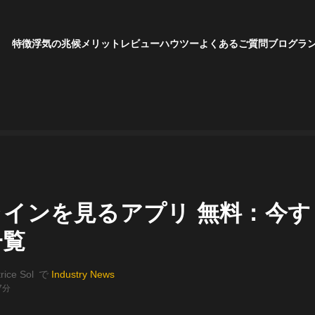
特徴
浮気の兆候
メリット
レビュー
ハウツー
よくあるご質問
ブログ
ラ
ラインを見るアプリ 無料：今す
一覧
rice Sol
で
Industry News
7分