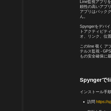
Line監視アプ
頼性の高いアプリ
アプリはバック
ん。
Spyngerを
トアクティビティ
オ、リンク、位置
このline 覗
テルス監視 - 
もの安全確保に
Spynger
インストール手
訪問
https://s