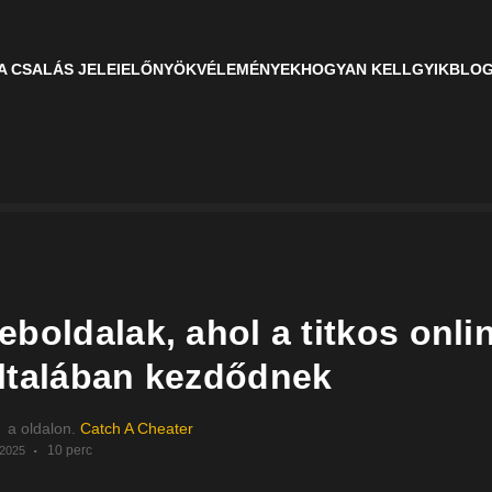
A CSALÁS JELEI
ELŐNYÖK
VÉLEMÉNYEK
HOGYAN KELL
GYIK
BLO
boldalak, ahol a titkos onli
ltalában kezdődnek
a oldalon.
Catch A Cheater
10 perc
 2025