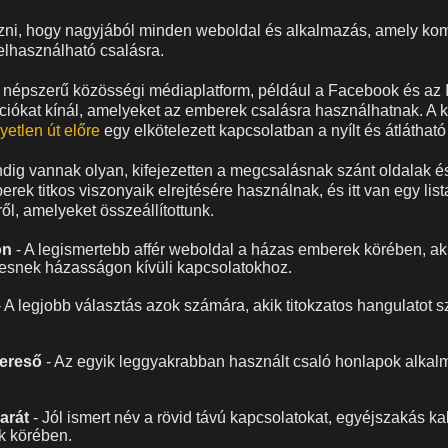
ni, hogy nagyjából minden weboldal és alkalmazás, amely ko
felhasználható csalásra.
b népszerű közösségi médiaplatform, például a Facebook és az 
kciókat kínál, amelyeket az emberek csalásra használhatnak. A
yetlen út előre
egy elkötelezett kapcsolatban a nyílt és átlátható
ig vannak olyan, kifejezetten a megcsalásnak szánt oldalak é
ek titkos viszonyaik elrejtésére használnak, és itt van egy list
l, amelyeket összeállítottunk.
on
- A legismertebb affér weboldal a házas emberek körében, aki
resnek házasságon kívüli kapcsolatokhoz.
 A legjobb választás azok számára, akik titokzatos hangulatot 
kereső
- Az egyik leggyakrabban használt csaló honlapok alkalm
arát
- Jól ismert név a rövid távú kapcsolatokat, egyéjszakás k
ők körében.