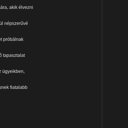
ára, akik élvezni
vül népszerűvé
et próbálnak
ő tapasztalat
z ügyeikben,
snek fiatalabb