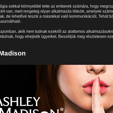
ológia sokkal könnyebbé tette az emberek számára, hogy megcsa
zért van, mert rengeteg olyan alkalmazás létezik, amelyek szá
ak, de lehetővé teszik a másokkal való kommunikációt. Tehát b
használható.
azonban, akik nem tudnak ezekről az alattomos alkalmazásokró
dulnak, hogy elrejtsék ügyeiket. Beszéljük meg részletesen ez
 Madison