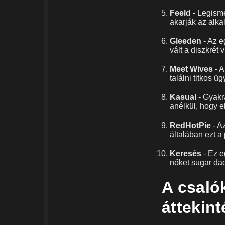
Feeld
- Legism
akarják az alk
Gleeden
- Az e
vált a diszkrét
Meet Wives
- A
találni titkos ü
Kasual
- Gyakr
anélkül, hogy el
RedHotPie
- A
általában ezt a
Keresés
- Ez e
nőket sugar da
A csaló
áttekin