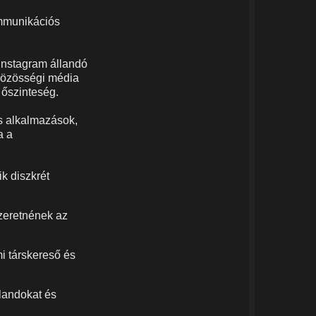
mmunikációs
Instagram állandó
 közösségi média
 őszinteség.
s alkalmazások,
a a
k diszkrét
szeretnének az
i társkereső és
alandokat és