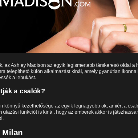
ük, az Ashley Madison az egyik legismertebb társkereső oldal 
nra telepíthető külön alkalmazást kínál, amely gyanútlan ikonnal
essék a lebukást.
tják a csalók?
n könnyű kezelhetősége az egyik legnagyobb ok, amiért a csal
m utazási funkciót is kínál, hogy az emberek akkor is játszhassa
l.
a Milan