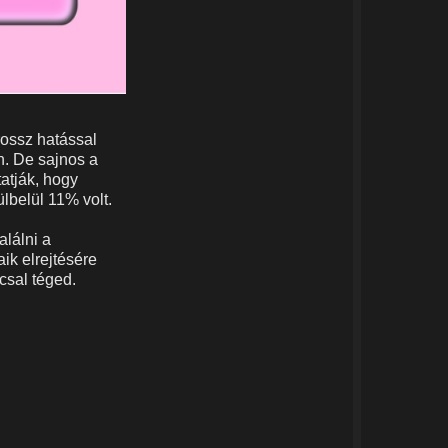
rossz hatással
n. De sajnos a
tatják, hogy
lbelül 11% volt.
alálni a
ik elrejtésére
csal téged.