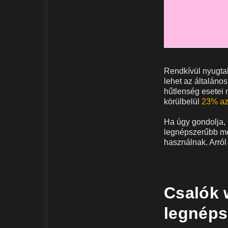
Rendkívül nyugtal
lehet az általáno
hűtlenség esetei 
körülbelül
23% az
Ha úgy gondolja, 
legnépszerűbb meg
használnak. Arról
Csalók w
legnéps