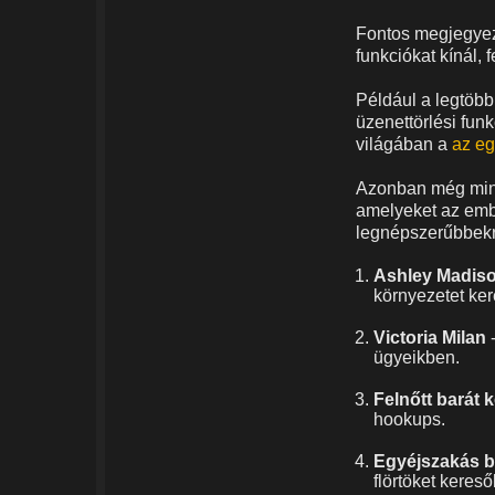
Fontos megjegyez
funkciókat kínál, 
Például a legtöb
üzenettörlési fun
világában a
az eg
Azonban még mind
amelyeket az ember
legnépszerűbbekrő
Ashley Madis
környezetet ke
Victoria Milan
-
ügyeikben.
Felnőtt barát 
hookups.
Egyéjszakás b
flörtöket keres