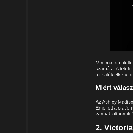
Mint már említett
számára. A telefo
a csalók elkerülh
Miért válasz
Az Ashley Madiso
Emellett a platfor
vannak otthonuktó
2. Victori