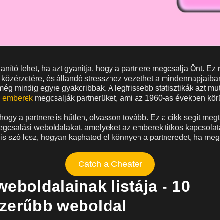
anító lehet, ha azt gyanítja, hogy a partnere megcsalja Önt. Ez 
s közérzetére, és állandó stresszhez vezethet a mindennapjaiba
még mindig egyre gyakoribbak. A legfrissebb statisztikák azt mu
 emberek
megcsalják partnerüket, ami az 1960-as években körü
hogy a partnere is hűtlen, olvasson tovább. Ez a cikk segít megt
csalási weboldalakat, amelyeket az emberek titkos kapcsolata
 is szó lesz, hogyan kaphatod el könnyen a partneredet, ha meg
Catch a Cheater
eboldalainak listája - 10
zerűbb weboldal