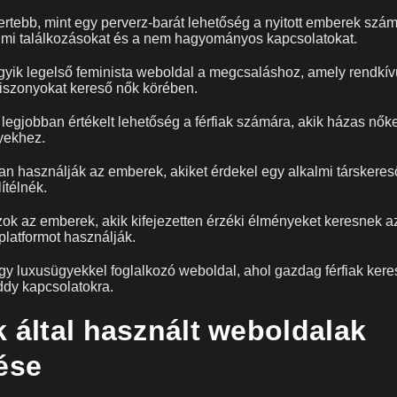
ertebb, mint egy perverz-barát lehetőség a nyitott emberek szám
almi találkozásokat és a nem hagyományos kapcsolatokat.
gyik legelső feminista weboldal a megcsaláshoz, amely rendkí
 viszonyokat kereső nők körében.
 legjobban értékelt lehetőség a férfiak számára, akik házas nők
gyekhez.
an használják az emberek, akiket érdekel egy alkalmi társkeres
ítélnék.
zok az emberek, akik kifejezetten érzéki élményeket keresnek a
 platformot használják.
gy luxusügyekkel foglalkozó weboldal, ahol gazdag férfiak kere
ddy kapcsolatokra.
k által használt weboldalak
tése