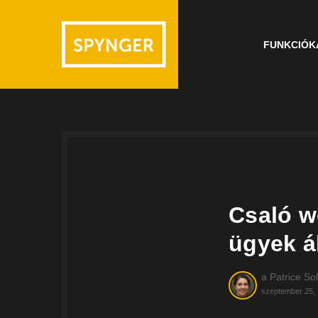
FUNKCIÓK
Csaló we
ügyek á
a
Patrice Sol
szeptember 25,