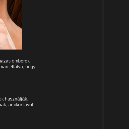
a házas emberek
 van ellátva, hogy
ók használják.
nak, amikor távol