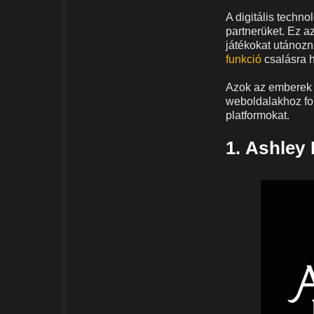
A digitális techn
partnerüket. Ez a
játékokat utánozn
funkció
csalásra 
Azok az emberek 
weboldalakhoz for
platformokat.
1.
Ashley