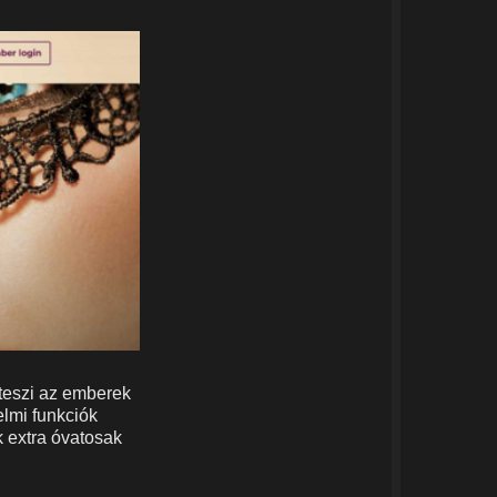
 teszi az emberek
elmi funkciók
k extra óvatosak