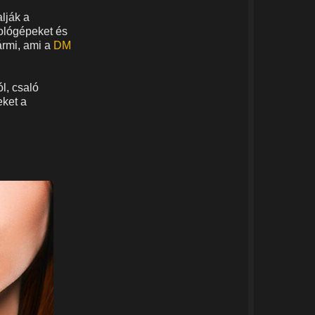
lják a
mológépeket és
ármi, ami a
DM
l, csaló
eket a