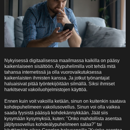
Nykyisessä digitaalisessa maailmassa kaikilla on pääsy
kaikenlaiseen sisältöön. Älypuhelimilla voit tehdä mitä
tahansa internetissä ja olla vuorovaikutuksessa
kaikenlaisten ihmisten kanssa. Ja jotkut työnantajat
haluaisivat pitää työntekijöitään silmällä. Siksi ihmiset
harkitsevat vakoiluohjelmistojen käyttöä.
Ennen kuin voit vakoilla ketään, sinun on kuitenkin saatava
kohdepuhelimeen vakoilusovellus. Sinun voi olla vaikea
saada fyysistä pääsyä kohdekännykkään. Jäät siis
kysymään kysymyksiä, kuten: "Onko mahdollista asentaa
jäljityssovellus kohdeälypuhelimeen salaa?" tai