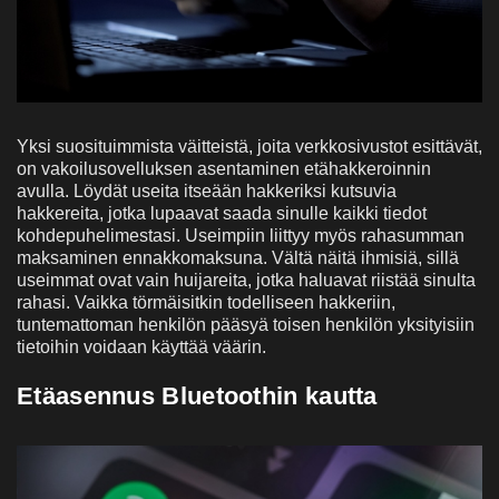
Yksi suosituimmista väitteistä, joita verkkosivustot esittävät,
on vakoilusovelluksen asentaminen etähakkeroinnin
avulla. Löydät useita itseään hakkeriksi kutsuvia
hakkereita, jotka lupaavat saada sinulle kaikki tiedot
kohdepuhelimestasi. Useimpiin liittyy myös rahasumman
maksaminen ennakkomaksuna. Vältä näitä ihmisiä, sillä
useimmat ovat vain huijareita, jotka haluavat riistää sinulta
rahasi. Vaikka törmäisitkin todelliseen hakkeriin,
tuntemattoman henkilön pääsyä toisen henkilön yksityisiin
tietoihin voidaan käyttää väärin.
Etäasennus Bluetoothin kautta