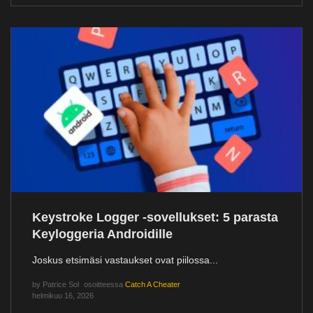
Keystroke Logger -sovellukset: 5 parasta
Keyloggeria Androidille
Joskus etsimäsi vastaukset ovat piilossa...
by
Patrice Sol
osoitteessa
Catch A Cheater
helmikuu 16, 2026