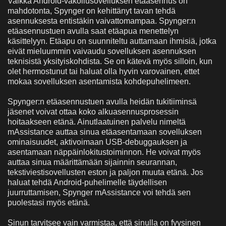
Vaikka Android-vakoilusovelluksen etäasennus on
mahdotonta, Spynger on kehittänyt tavan tehdä
asennuksesta entistäkin vaivattomampaa. Spynger:n
etäasennustuen avulla saat etäapua menettelyn
käsittelyyn. Etäapu on suunniteltu auttamaan ihmisiä, jotka
eivät mieluummin vaivaudu sovelluksen asennuksen
teknisistä yksityiskohdista. Se on kätevä myös silloin, kun
olet hermostunut tai haluat olla hyvin varovainen, ettet
mokaa sovelluksen asentamista kohdepuhelimeen.
Spynger:n etäasennustuen avulla heidän tukitiiminsä
jäsenet voivat ottaa koko alkuasennusprosessin
hoitaakseen etänä. Ainutlaatuinen palvelu nimeltä
mAssistance auttaa sinua etäasentamaan sovelluksen
ominaisuudet, aktivoimaan USB-debuggauksen ja
asentamaan näppäinlokitustoiminnon. He voivat myös
auttaa sinua määrittämään sijainnin seurannan,
tekstiviestisovellusten eston ja paljon muuta etänä. Jos
haluat tehdä Android-puhelimelle täydellisen
juurruttamisen, Spynger mAssistance voi tehdä sen
puolestasi myös etänä.
Sinun tarvitsee vain varmistaa, että sinulla on fyysinen