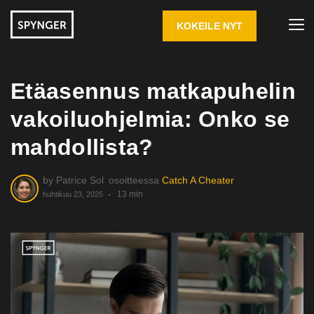
KOKEILE NYT
Etäasennus matkapuhelin
vakoiluohjelmia: Onko se
mahdollista?
by
Patrice Sol
osoitteessa
Catch A Cheater
13 min
huhtikuu 23, 2025