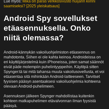
Lue myös:
Mikä on paras verkkosivusto huijarin kiinni
saamiseksi? [2025 yleiskatsaus]
Android Spy sovellukset
etäasennuksella. Onko
niitä olemassa?
Android-kännykän vakoiluohjelmiston etäasennus on
mahdotonta. Siihen ei ole kahta keinoa. Androideissa on
eri käyttöjärjestelmä kuin iPhoneissa, joten samat säännöt
eivät päde molempiin puhelintyyppeihin. Käytitpä sitten
Spynger:tä tai mitä tahansa muuta vakoilusovellusta, et voi
etäasentaa sitä mihinkään Android-laitteeseen. Tarvitset
fyysisen pääsyn asentaaksesi vakoiluohjelmia kohteena
olevaan Android-puhelimeen.
Asennuksen jälkeen Spynger mahdollistaa kuitenkin
kohteen matkapuhelimen etävalvonnan ilman fyysistä
pääsyä.