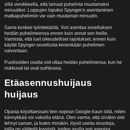
sillä verukkeella, että lainaat puhelinta muutamaksi
minuutiksi. Loppujen lopuksi Spynger:n asentaminen
matkapuhelimiin vie vain muutaman minuutin.
Sama koskee työntekijöitä. Voit asentaa sovelluksen
heidän puhelimeensa ennen kuin annat sen heille.
Varmista, että luet oikeudelliset rajoitukset, ennen kuin
käytät Spynger-sovellusta kenenkään puhelimen
valvontaan.
Puolisoiden osalta voit ottaa heidän puhelimensa, kun he
nukkuvat tai ovat suihkussa.
Etäasennushuijaus
huijaus
Opasta kirjoittaessani tein nopean Google-haun siitä, miten
kännykkää voi vakoilla etänä. Olen varma, että sinäkin olet
tehnyt saman, ja kuten minäkin, löysit useita sivustoja,
joilla on väitteitä kyvyistä, joiden avulla voit asentaa