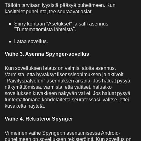
Tällöin tarvitaan fyysistä pääsyä puhelimeen. Kun
käsittelet puhelinta, tee seuraavat asiat:
Siirry kohtaan "Asetukset" ja salli asennus
"Tuntemattomista lähteistä".
Lataa sovellus.
Vaihe 3. Asenna Spynger-sovellus
Kun sovelluksen lataus on valmis, aloita asennus.
Varmista, että hyväksyt lisenssisopimuksen ja aktivoit
"Päivityspalvelun" asennuksen aikana. Jos haluat pysyä
näkymättömissä, varmista, että valitset, haluatko
sovelluksen kuvakkeen näkyvän vai ei. Jos haluat pysyä
tuntemattomana kohdelaitetta seuratessasi, valitse, ettei
kuvaketta näytetä.
Vaihe 4. Rekisteröi Spynger
Viimeinen vaihe Spynger:n asentamisessa Android-
puhelimeen on sovelluksen rekisteröinti. Kun sovellus on