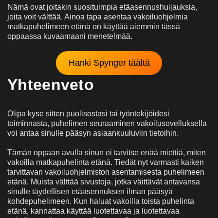
Nämä ovat joitakin suosituimpia etäasennushuijauksia,
joita voit välttää. Ainoa tapa asentaa vakoiluohjelmia
matkapuhelimeen etänä on käyttää aiemmin tässä
oppaassa kuvaamaani menetelmää.
Hanki Spynger täältä
Yhteenveto
Olipa kyse sitten puolisostasi tai työntekijöidesi
toiminnasta, puhelimen seuraaminen vakoilusovelluksella
voi antaa sinulle pääsyn asiaankuuluviin tietoihin.
Tämän oppaan avulla sinun ei tarvitse enää miettiä, miten
vakoilla matkapuhelinta etänä. Tiedät nyt varmasti kaiken
tarvittavan vakoiluohjelmiston asentamisesta puhelimeen
etänä. Muista välttää sivustoja, jotka väittävät antavansa
sinulle täydellisen etäasennuksen ilman pääsyä
kohdepuhelimeen. Kun haluat vakoilla toista puhelinta
etänä, kannattaa käyttää luotettavaa ja luotettavaa