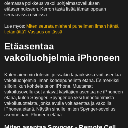
olemassa poikkeus vakoiluohjelmasovelluksen
etäasennukseen. Kerron tästä lisää tämän oppaan
seuraavissa osioissa.
Lue myös:
Miten seurata mieheni puhelimen ilman häntä
tietämättä? Vastaus on tässä
Etäasentaa
vakoiluohjelmia iPhoneen
Kuten aiemmin totesin, joissakin tapauksissa voit asentaa
vakoiluohjelmia ilman kohdepuhelinta etänä. Esimerkiksi
silloin, kun kohdelaite on iPhone. Muutamat
vakoilusovellukset antavat käyttäjien asentaa ne iPhoneen
etänä, kuten Spynger. Spynger on yksi tunnetuimmista
vakoilutuotteista, jonka avulla voit asentaa ja vakoilla
iPhonea etänä. Näytän sinulle, miten Spynger-sovellus
asennetaan iPhoneen etänä.
Miten asentaa Spynger - Remote Cell