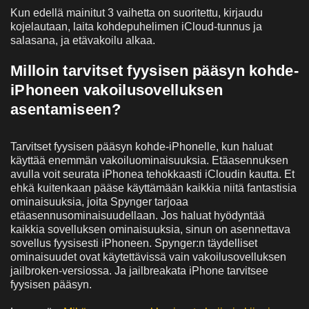
Kun edellä mainitut 3 vaihetta on suoritettu, kirjaudu
kojelautaan, laita kohdepuhelimen iCloud-tunnus ja
salasana, ja etävakoilu alkaa.
Milloin tarvitset fyysisen pääsyn kohde-
iPhoneen vakoilusovelluksen
asentamiseen?
Tarvitset fyysisen pääsyn kohde-iPhonelle, kun haluat
käyttää enemmän vakoiluominaisuuksia. Etäasennuksen
avulla voit seurata iPhonea tehokkaasti iCloudin kautta. Et
ehkä kuitenkaan pääse käyttämään kaikkia niitä fantastisia
ominaisuuksia, joita Spynger tarjoaa
etäasennusominaisuudellaan. Jos haluat hyödyntää
kaikkia sovelluksen ominaisuuksia, sinun on asennettava
sovellus fyysisesti iPhoneen. Spynger:n täydelliset
ominaisuudet ovat käytettävissä vain vakoilusovelluksen
jailbroken-versiossa. Ja jailbreakata iPhone tarvitsee
fyysisen pääsyn.