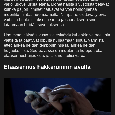
vakoilusovelluksia etänä. Monet näistä sivustoista tietävät,
kuinka paljon ihmiset haluavat valvoa holhoojiensa
mobiilitoimintaa huomaamatta. Niinpä ne esittävät yleviä
väitteitä houkutellakseen sinua ja saadakseen sinut
lataamaan heidän sovelluksensa.
Useimmat näistä sivustoista esittävät kuitenkin valheellisia
väitteitä ja päätyvät lopulta huijaamaan sinua. Varmista,
ettet lankea heidän temppuihinsa ja lankea heidän
huijauksiinsa. Seuraavassa on muutamia huippuluokan
etäasennushuijauksia, joita sinun tulisi varoa.
Etäasennus hakkeroinnin avulla