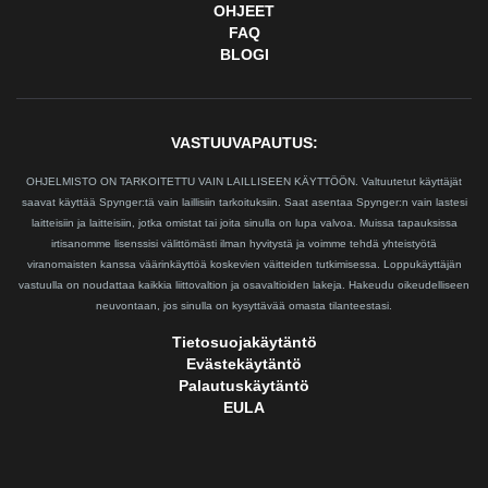
OHJEET
FAQ
BLOGI
VASTUUVAPAUTUS:
OHJELMISTO ON TARKOITETTU VAIN LAILLISEEN KÄYTTÖÖN. Valtuutetut käyttäjät
saavat käyttää Spynger:tä vain laillisiin tarkoituksiin. Saat asentaa Spynger:n vain lastesi
laitteisiin ja laitteisiin, jotka omistat tai joita sinulla on lupa valvoa. Muissa tapauksissa
irtisanomme lisenssisi välittömästi ilman hyvitystä ja voimme tehdä yhteistyötä
viranomaisten kanssa väärinkäyttöä koskevien väitteiden tutkimisessa. Loppukäyttäjän
vastuulla on noudattaa kaikkia liittovaltion ja osavaltioiden lakeja. Hakeudu oikeudelliseen
neuvontaan, jos sinulla on kysyttävää omasta tilanteestasi.
Tietosuojakäytäntö
Evästekäytäntö
Palautuskäytäntö
EULA