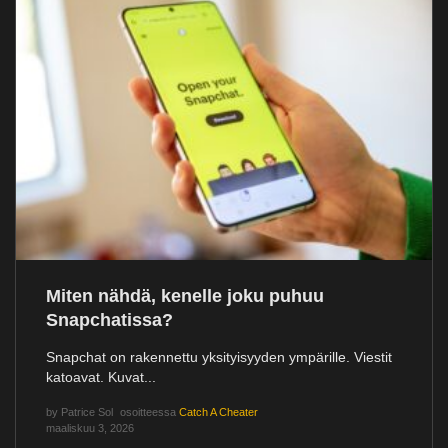
Miten nähdä, kenelle joku puhuu
Snapchatissa?
Snapchat on rakennettu yksityisyyden ympärille. Viestit
katoavat. Kuvat...
by
Patrice Sol
osoitteessa
Catch A Cheater
maaliskuu 3, 2026