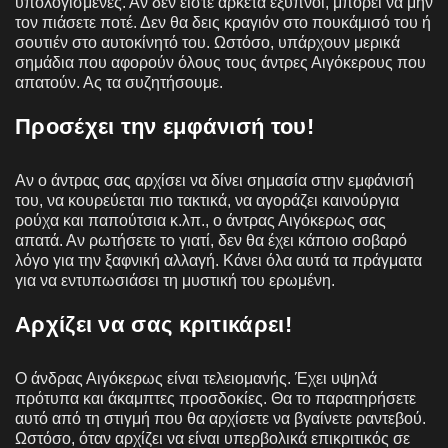
υπολογισμένες. Αν δεν είστε αρκετά έξυπνοι, μπορεί να μην
τον πιάσετε ποτέ. Δεν θα δεις κραγιόν στο πουκάμισό του ή
σουτιέν στο αυτοκίνητό του. Ωστόσο, υπάρχουν μερικά
σημάδια που αφορούν όλους τους άντρες Αιγόκερους που
απατούν. Ας τα συζητήσουμε.
Προσέχει την εμφάνισή του!
Αν ο άντρας σας αρχίσει να δίνει σημασία στην εμφάνισή
του, να κουρεύεται πιο τακτικά, να αγοράζει καινούργια
ρούχα και παπούτσια κ.λπ., ο άντρας Αιγόκερως σας
απατά. Αν ρωτήσετε το γιατί, δεν θα έχει κάποιο σοβαρό
λόγο για την ξαφνική αλλαγή. Κάνει όλα αυτά τα πράγματα
για να εντυπωσιάσει τη μυστική του ερωμένη.
Αρχίζει να σας κριτικάρει!
Ο άνδρας Αιγόκερως είναι τελειομανής. Έχει υψηλά
πρότυπα και άκαμπτες προσδοκίες. Θα το παρατηρήσετε
αυτό από τη στιγμή που θα αρχίσετε να βγαίνετε ραντεβού.
Ωστόσο, όταν αρχίζει να είναι υπερβολικά επικριτικός σε