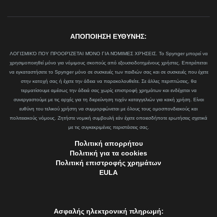
ΑΠΟΠΟΙΗΣΗ ΕΥΘΥΝΗΣ:
ΛΟΓΙΣΜΙΚΌ ΠΟΥ ΠΡΟΟΡΊΖΕΤΑΙ ΜΌΝΟ ΓΙΑ ΝΌΜΙΜΕΣ ΧΡΉΣΕΙΣ. Το Spynger μπορεί να
χρησιμοποιηθεί μόνο για νόμιμους σκοπούς από εξουσιοδοτημένους χρήστες. Επιτρέπεται
να εγκαταστήσετε το Spynger μόνο σε συσκευές των παιδιών σας και σε συσκευές που έχετε
στην κατοχή σας ή έχετε την άδεια να παρακολουθείτε. Σε άλλες περιπτώσεις, θα
τερματίσουμε αμέσως την άδειά σας χωρίς επιστροφή χρημάτων και ενδέχεται να
συνεργαστούμε με τις αρχές για τη διερεύνηση τυχόν καταγγελιών για κακή χρήση. Είναι
ευθύνη του τελικού χρήστη να συμμορφώνεται με όλους τους ομοσπονδιακούς και
πολιτειακούς νόμους. Ζητήστε νομική συμβουλή εάν έχετε οποιεσδήποτε ερωτήσεις σχετικά
με τις συγκεκριμένες περιστάσεις σας.
Πολιτική απορρήτου
Πολιτική για τα cookies
Πολιτική επιστροφής χρημάτων
EULA
Ασφαλής ηλεκτρονική πληρωμή: