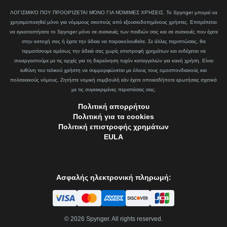
ΛΟΓΙΣΜΙΚΌ ΠΟΥ ΠΡΟΟΡΊΖΕΤΑΙ ΜΌΝΟ ΓΙΑ ΝΌΜΙΜΕΣ ΧΡΉΣΕΙΣ. Το Spynger μπορεί να
χρησιμοποιηθεί μόνο για νόμιμους σκοπούς από εξουσιοδοτημένους χρήστες. Επιτρέπεται
να εγκαταστήσετε το Spynger μόνο σε συσκευές των παιδιών σας και σε συσκευές που έχετε
στην κατοχή σας ή έχετε την άδεια να παρακολουθείτε. Σε άλλες περιπτώσεις, θα
τερματίσουμε αμέσως την άδειά σας χωρίς επιστροφή χρημάτων και ενδέχεται να
συνεργαστούμε με τις αρχές για τη διερεύνηση τυχόν καταγγελιών για κακή χρήση. Είναι
ευθύνη του τελικού χρήστη να συμμορφώνεται με όλους τους ομοσπονδιακούς και
πολιτειακούς νόμους. Ζητήστε νομική συμβουλή εάν έχετε οποιεσδήποτε ερωτήσεις σχετικά
με τις συγκεκριμένες περιστάσεις σας.
Πολιτική απορρήτου
Πολιτική για τα cookies
Πολιτική επιστροφής χρημάτων
EULA
Ασφαλής ηλεκτρονική πληρωμή:
©
2026
Spynger. All rights reserved.