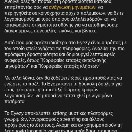
Ανοίγει όλες τις πόρτες στη δραστηριότητα κάποιου,
επιτρέποντάς σας να
ανάγνωση μηνυμάτων
, να
περιηγηθείτε σε κοινόχρηστα αρχεία πολυμέσων, να δείτε
λογαριασμούς με τους οποίους αλληλεπιδρούν και να
καταγράψετε στιγμιότυπα οθόνης για να αποθηκεύσετε
διαγραμμένες συνομιλίες, εικόνες και βίντεο.
Αυτό που μας αρέσει ιδιαίτερα στο Eyezy είναι ο τρόπος με
τον οποίο επεξεργάζεται τις πληροφορίες. Αναλύει την πιο
πρόσφατη δραστηριότητα και δημιουργεί λεπτομερείς
αναφορές, όπως "Κορυφαίες επαφές ανταλλαγής
μηνυμάτων" και "Κορυφαίες επαφές κλήσεων".
Με άλλα λόγια, δεν θα ξοδέψετε ώρες προσπαθώντας να
ενώσετε το παζλ. Το Eyezy κάνει τη δύσκολη δουλειά για
εσάς, έτσι ώστε η αποστολή "εύρεση κρυφών
λογαριασμών" να μπορεί να επιτευχθεί με λίγα μόνο
πατήματα.
Το Eyezy αποκαλύπτει επίσης μυστικές πλατφόρμες
γνωριμιών, λογαριασμούς streaming και άλλους
πρόχειρους ιστότοπους. Ακόμη και αν χρησιμοποιούν τη
λειτουργία Incognito για να έχουν πρόσβαση σε κρυφά