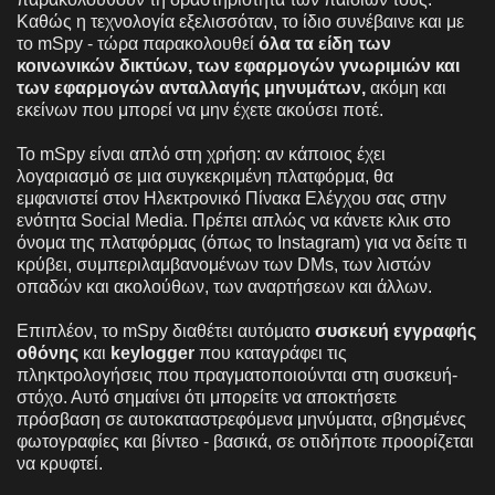
Καθώς η τεχνολογία εξελισσόταν, το ίδιο συνέβαινε και με
το mSpy - τώρα παρακολουθεί
όλα τα είδη των
κοινωνικών δικτύων, των εφαρμογών γνωριμιών και
των εφαρμογών ανταλλαγής μηνυμάτων,
ακόμη και
εκείνων που μπορεί να μην έχετε ακούσει ποτέ.
Το mSpy είναι απλό στη χρήση: αν κάποιος έχει
λογαριασμό σε μια συγκεκριμένη πλατφόρμα, θα
εμφανιστεί στον Ηλεκτρονικό Πίνακα Ελέγχου σας στην
ενότητα Social Media. Πρέπει απλώς να κάνετε κλικ στο
όνομα της πλατφόρμας (όπως το Instagram) για να δείτε τι
κρύβει, συμπεριλαμβανομένων των DMs, των λιστών
οπαδών και ακολούθων, των αναρτήσεων και άλλων.
Επιπλέον, το mSpy διαθέτει αυτόματο
συσκευή εγγραφής
οθόνης
και
keylogger
που καταγράφει τις
πληκτρολογήσεις που πραγματοποιούνται στη συσκευή-
στόχο. Αυτό σημαίνει ότι μπορείτε να αποκτήσετε
πρόσβαση σε αυτοκαταστρεφόμενα μηνύματα, σβησμένες
φωτογραφίες και βίντεο - βασικά, σε οτιδήποτε προορίζεται
να κρυφτεί.