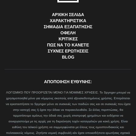
ΑΡΧΙΚΉ ΣΕΛΊΔΑ
ΧΑΡΑΚΤΗΡΙΣΤΙΚΆ
ΣΗΜΆΔΙΑ ΕΞΑΠΆΤΗΣΗΣ
ΟΦΈΛΗ
ΚΡΙΤΙΚΈΣ
ΠΏΣ ΝΑ ΤΟ ΚΆΝΕΤΕ
ΣΥΧΝΈΣ ΕΡΩΤΉΣΕΙΣ
BLOG
ΑΠΟΠΟΙΗΣΗ ΕΥΘΥΝΗΣ:
ΛΟΓΙΣΜΙΚΌ ΠΟΥ ΠΡΟΟΡΊΖΕΤΑΙ ΜΌΝΟ ΓΙΑ ΝΌΜΙΜΕΣ ΧΡΉΣΕΙΣ. Το Spynger μπορεί να
χρησιμοποιηθεί μόνο για νόμιμους σκοπούς από εξουσιοδοτημένους χρήστες. Επιτρέπεται
να εγκαταστήσετε το Spynger μόνο σε συσκευές των παιδιών σας και σε συσκευές που έχετε
στην κατοχή σας ή έχετε την άδεια να παρακολουθείτε. Σε άλλες περιπτώσεις, θα
τερματίσουμε αμέσως την άδειά σας χωρίς επιστροφή χρημάτων και ενδέχεται να
συνεργαστούμε με τις αρχές για τη διερεύνηση τυχόν καταγγελιών για κακή χρήση. Είναι
ευθύνη του τελικού χρήστη να συμμορφώνεται με όλους τους ομοσπονδιακούς και
πολιτειακούς νόμους. Ζητήστε νομική συμβουλή εάν έχετε οποιεσδήποτε ερωτήσεις σχετικά