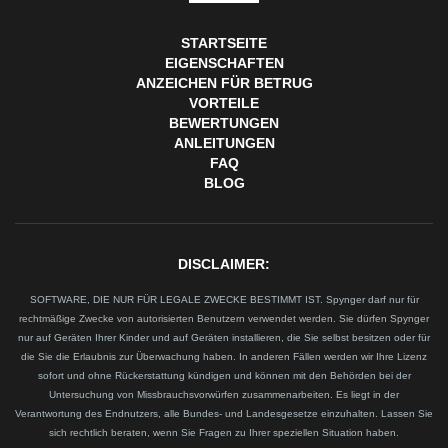
STARTSEITE
EIGENSCHAFTEN
ANZEICHEN FÜR BETRUG
VORTEILE
BEWERTUNGEN
ANLEITUNGEN
FAQ
BLOG
DISCLAIMER:
SOFTWARE, DIE NUR FÜR LEGALE ZWECKE BESTIMMT IST. Spynger darf nur für
rechtmäßige Zwecke von autorisierten Benutzern verwendet werden. Sie dürfen Spynger
nur auf Geräten Ihrer Kinder und auf Geräten installieren, die Sie selbst besitzen oder für
die Sie die Erlaubnis zur Überwachung haben. In anderen Fällen werden wir Ihre Lizenz
sofort und ohne Rückerstattung kündigen und können mit den Behörden bei der
Untersuchung von Missbrauchsvorwürfen zusammenarbeiten. Es liegt in der
Verantwortung des Endnutzers, alle Bundes- und Landesgesetze einzuhalten. Lassen Sie
sich rechtlich beraten, wenn Sie Fragen zu Ihrer speziellen Situation haben.