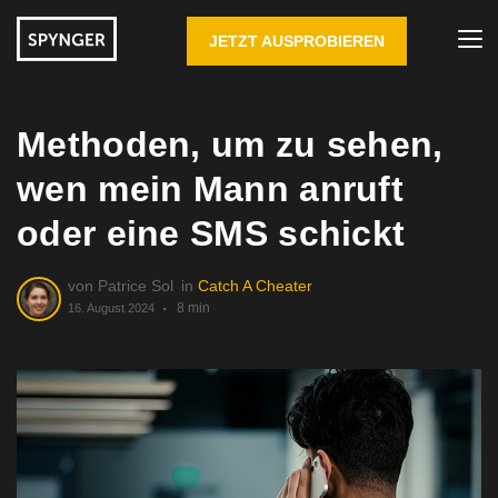
JETZT AUSPROBIEREN
Methoden, um zu sehen,
wen mein Mann anruft
oder eine SMS schickt
von
Patrice Sol
in
Catch A Cheater
8 min
16. August 2024