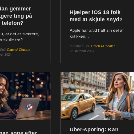
dan gemmer
Hjælper iOS 18 folk
gere ting på
med at skjule snyd?
 telefon?
Apple har altid haft sin del af
du, at det er sværere,
kritikken...
 skulle tro?
af
Patrice Sol
i
Catch A Cheater
 Sol
i
Catch A Cheater
28. oktober 2024
ber 2024
Uber-sporing: Kan
an søge efter