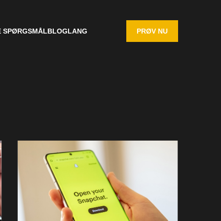
E SPØRGSMÅL
BLOG
LANG
PRØV NU