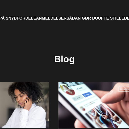
PÅ SNYD
FORDELE
ANMELDELSER
SÅDAN GØR DU
OFTE STILLED
Blog