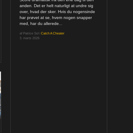
anden. Det er helt naturligt at undre sig
over, hvad der sker. Hvis du nogensinde
har prøvet at se, hvem nogen snapper
med, har du allerede...
af
Patrice Sol
i
Catch A Cheater
3. marts 2026