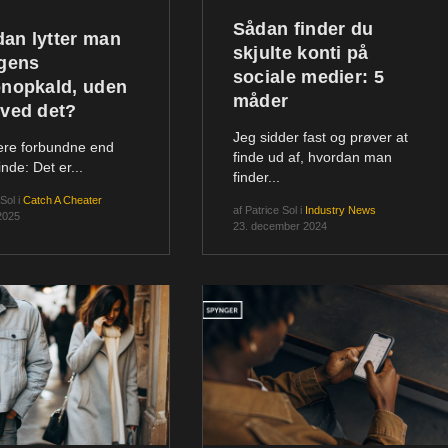
Sådan finder du
an lytter man
skjulte konti på
ogens
sociale medier: 5
onopkald, uden
måder
 ved det?
Jeg sidder fast og prøver at
ere forbundne end
finde ud af, hvordan man
nde: Det er...
finder...
 Sol
i
Catch A Cheater
af
Patrice Sol
i
Industry News
 2025
23. december 2024