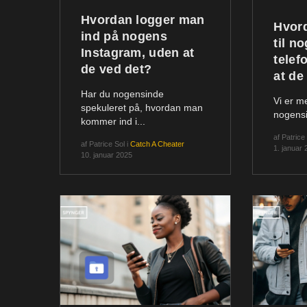
Hvordan logger man
Hvord
ind på nogens
til n
Instagram, uden at
telef
de ved det?
at de
Har du nogensinde
Vi er m
spekuleret på, hvordan man
nogensi
kommer ind i...
af
Patrice
af
Patrice Sol
i
Catch A Cheater
1. januar
10. januar 2025