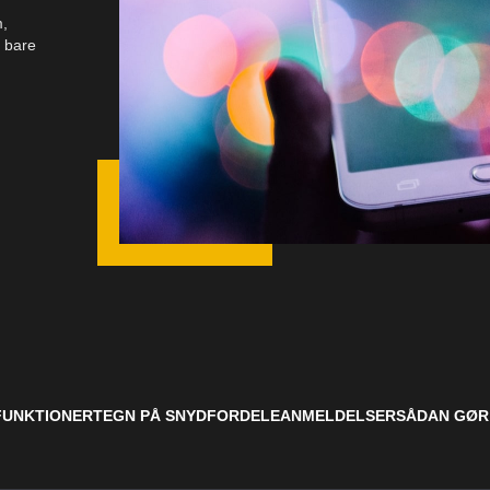
m,
 bare
FUNKTIONER
TEGN PÅ SNYD
FORDELE
ANMELDELSER
SÅDAN GØR