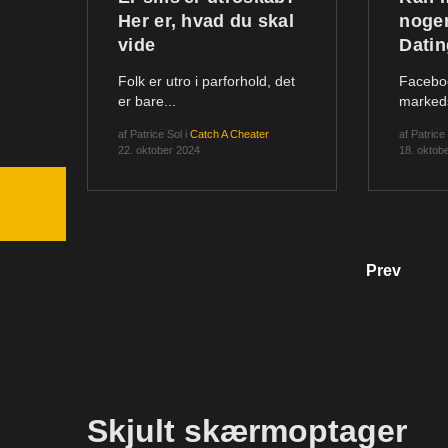
Her er, hvad du skal
noge
vide
Dati
Folk er utro i parforhold, det
Faceboo
er bare...
markeds
af
Patrice Sol
i
Catch A Cheater
af
Patrice
22. oktober 2024
18. oktob
Prev
Skjult skærmoptager