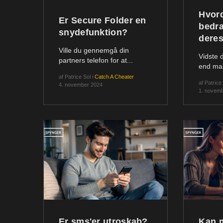
Hvor
Er Secure Folder en
bedra
snydefunktion?
deres
Ville du gennemgå din
Vidste 
partners telefon for at...
end man
af
Patrice Sol
i
Catch A Cheater
af
Patrice
4. november 2024
1. novem
Er sms'er utroskab?
Kan m