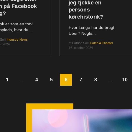
jeg tjekke en
n på Facebook
persons
ng?
kørehistorik?
k er som en travl
Hvor længe har du brugt
plads, hvor du...
Uber? Nogle...
 Sol
i
Industry News
af
Patrice Sol
i
Catch A Cheater
er 2024
16. oktober 2024
1
...
4
5
6
7
8
...
10