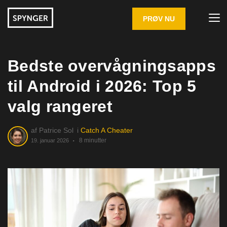
PRØV NU
Bedste overvågningsapps
til Android i 2026: Top 5
valg rangeret
af
Patrice Sol
i
Catch A Cheater
8 minutter
19. januar 2026