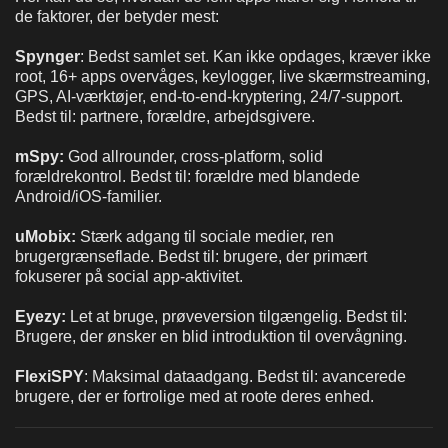
de faktorer, der betyder mest:
Spynger
: Bedst samlet set. Kan ikke opdages, kræver ikke
root, 16+ apps overvåges, keylogger, live skærmstreaming,
GPS, AI-værktøjer, end-to-end-kryptering, 24/7-support.
Bedst til: partnere, forældre, arbejdsgivere.
mSpy:
God allrounder, cross-platform, solid
forældrekontrol. Bedst til: forældre med blandede
Android/iOS-familier.
uMobix:
Stærk adgang til sociale medier, ren
brugergrænseflade. Bedst til: brugere, der primært
fokuserer på social app-aktivitet.
Eyezy:
Let at bruge, prøveversion tilgængelig. Bedst til:
Brugere, der ønsker en blid introduktion til overvågning.
FlexiSPY
: Maksimal dataadgang. Bedst til: avancerede
brugere, der er fortrolige med at roote deres enhed.