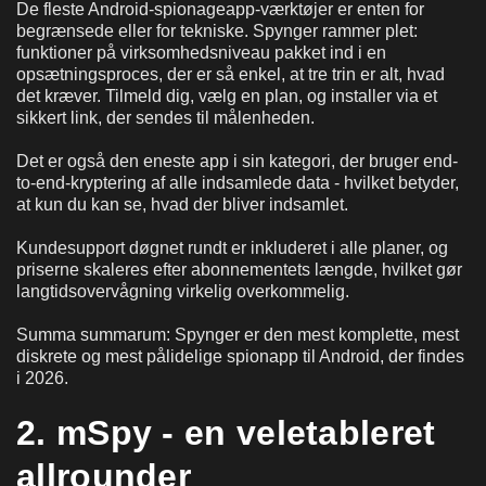
De fleste Android-spionageapp-værktøjer er enten for
begrænsede eller for tekniske. Spynger rammer plet:
funktioner på virksomhedsniveau pakket ind i en
opsætningsproces, der er så enkel, at tre trin er alt, hvad
det kræver. Tilmeld dig, vælg en plan, og installer via et
sikkert link, der sendes til målenheden.
Det er også den eneste app i sin kategori, der bruger end-
to-end-kryptering af alle indsamlede data - hvilket betyder,
at kun du kan se, hvad der bliver indsamlet.
Kundesupport døgnet rundt er inkluderet i alle planer, og
priserne skaleres efter abonnementets længde, hvilket gør
langtidsovervågning virkelig overkommelig.
Summa summarum: Spynger er den mest komplette, mest
diskrete og mest pålidelige spionapp til Android, der findes
i 2026.
2. mSpy - en veletableret
allrounder