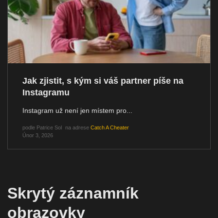
Jak zjistit, s kým si váš partner píše na
Instagramu
Instagram už není jen místem pro...
podle
Patrice Sol
na adrese
Catch A Cheater
Únor 3, 2026
Skrytý záznamník
obrazovky