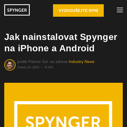
VYZKOUŠEJTE NYNÍ
Jak nainstalovat Spynger
na iPhone a Android
podle
Patrice Sol
na adrese
Industry News
8 min
Duben 24, 2025