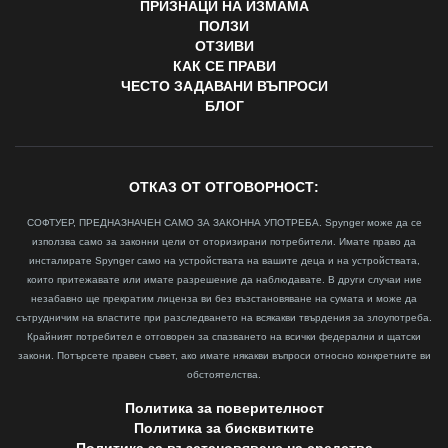
ПРИЗНАЦИ НА ИЗМАМА
ПОЛЗИ
ОТЗИВИ
КАК СЕ ПРАВИ
ЧЕСТО ЗАДАВАНИ ВЪПРОСИ
БЛОГ
ОТКАЗ ОТ ОТГОВОРНОСТ:
СОФТУЕР, ПРЕДНАЗНАЧЕН САМО ЗА ЗАКОННА УПОТРЕБА. Spynger може да се
използва само за законни цели от оторизирани потребители. Имате право да
инсталирате Spynger само на устройствата на вашите деца и на устройствата,
които притежавате или имате разрешение да наблюдавате. В други случаи ние
незабавно ще прекратим лиценза ви без възстановяване на сумата и може да
сътрудничим на властите при разследването на всякакви твърдения за злоупотреба.
Крайният потребител е отговорен за спазването на всички федерални и щатски
закони. Потърсете правен съвет, ако имате някакви въпроси относно конкретните ви
обстоятелства.
Политика за поверителност
Политика за бисквитките