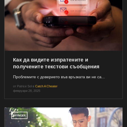
Как да видите изпратените и
получените текстови съобщения
Проблемите с доверието във връзката ви не са...
от
Patrice Sol
в
Catch A Cheater
февруари 28, 2025