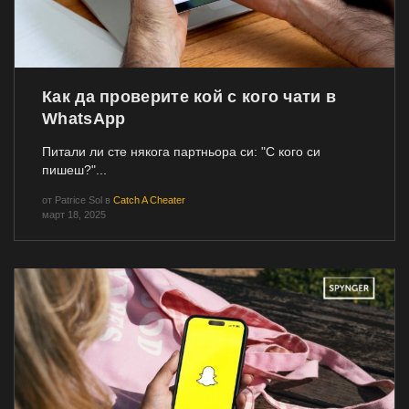
Как да проверите кой с кого чати в
WhatsApp
Питали ли сте някога партньора си: "С кого си
пишеш?"...
от
Patrice Sol
в
Catch A Cheater
март 18, 2025