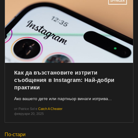
Как да възстановите изтрити
съобщения в Instagram: Най-добри
практики
Ако вашето дете или партньор винаги изтрива...
от
Patrice Sol
в
Catch A Cheater
февруари 20, 2025
По-стари
Навигация