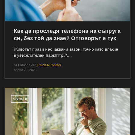
Как да проследя телефона на съпруга
си, без той да знае? Отговорът е тук
Животът прави неочаквани завои, точно като влакче
в увеселителен паркһттр://....
от
Patrice Sol
в
Catch A Cheater
април 23, 2025