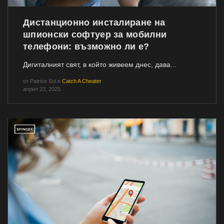
Дистанционно инсталиране на
шпионски софтуер за мобилни
телефони: възможно ли е?
Дигиталният свят, в който живеем днес, дава...
от
Patrice Sol
в
Catch A Cheater
април 23, 2025