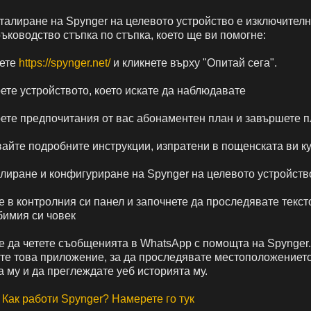
талиране на Spynger на целевото устройство е изключителн
ъководство стъпка по стъпка, което ще ви помогне:
ете
https://spynger.net/
и кликнете върху "Опитай сега".
ете устройството, което искате да наблюдавате
ете предпочитания от вас абонаментен план и завършете 
айте подробните инструкции, изпратени в пощенската ви ку
лиране и конфигуриране на Spynger на целевото устройств
 в контролния си панел и започнете да проследявате текст
имия си човек
 е да четете съобщенията в WhatsApp с помощта на Spynger
ате това приложение, за да проследявате местоположението
 му и да преглеждате уеб историята му.
:
Как работи Spynger? Намерете го тук