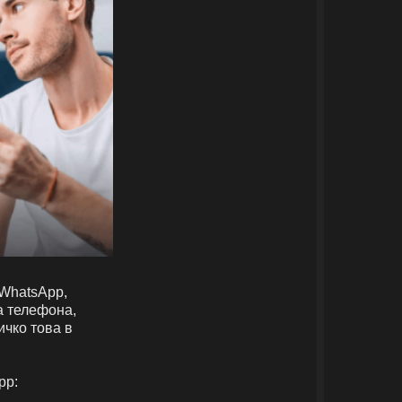
 WhatsApp,
а телефона,
ичко това в
pp: