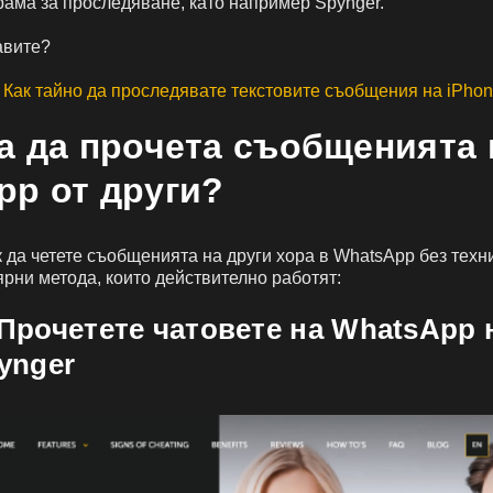
рама за проследяване, като например Spynger.
равите?
:
Как тайно да проследявате текстовите съобщения на iPhon
а да прочета съобщенията 
pp от други?
к да четете съобщенията на други хора в WhatsApp без техн
ярни метода, които действително работят:
 Прочетете чатовете на WhatsApp 
ynger