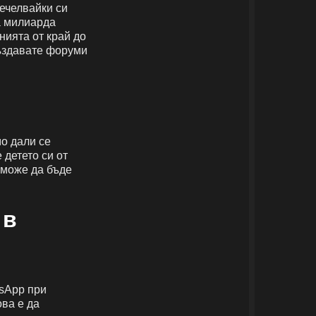
ечелвайки си
а милиарда
нията от край до
създавате форуми
мо дали се
 детето си от
 може да бъде
 в
tsApp при
ова е да