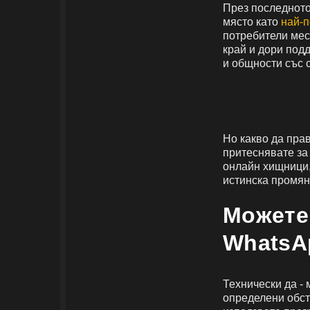
През последното
място като
най-
потребители мес
край и дори под
и общности със 
Но какво да пра
притеснявате за 
онлайн хищници,
истинска промян
Можете
WhatsA
Технически да -
определени обст