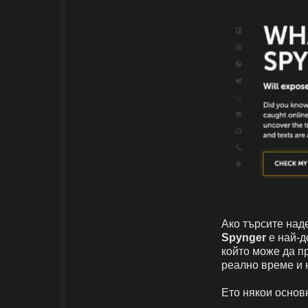
Ако търсите над
Spynger
е най-д
който може да п
реално време и 
Ето някои основ