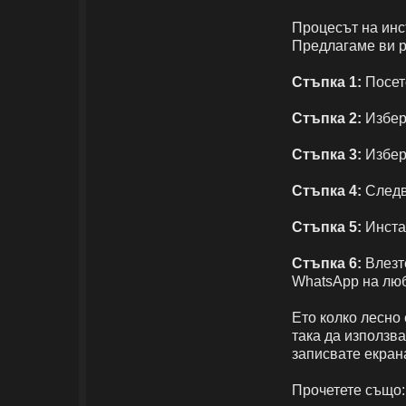
Процесът на инс
Предлагаме ви р
Стъпка 1:
Посет
Стъпка 2:
Избер
Стъпка 3:
Избер
Стъпка 4:
Следв
Стъпка 5:
Инста
Стъпка 6:
Влезте
WhatsApp на люб
Ето колко лесно
така да използв
записвате екрана
Прочетете също