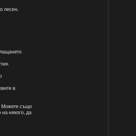
о лесен.
плащането
тия.
о
овете в
. Можете също
 на някого, да