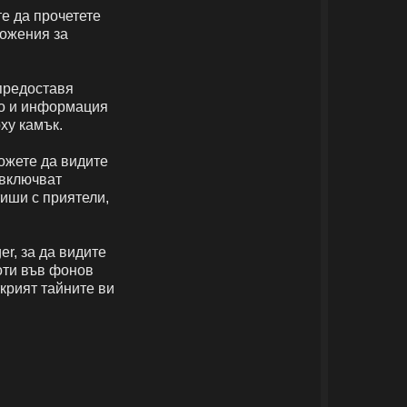
е да прочетете
ложения за
предоставя
то и информация
рху камък.
ожете да видите
 включват
тиши с приятели,
er, за да видите
оти във фонов
ткрият тайните ви