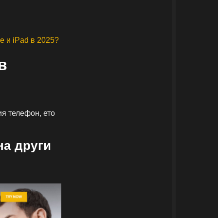
e и iPad в 2025?
в
ия телефон, ето
на други