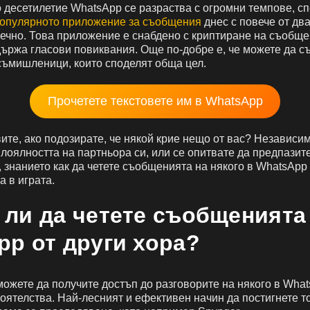
 десетилетие WhatsApp се разраства с огромни темпове, сп
популярното приложение за съобщения
днес с повече от дв
ечно. Това приложение е снабдено с криптиране на съобще
държа гласови повиквания. Още по-добре е, че можете да 
съмишленици, които споделят обща цел.
Прочетете текстовете им в WhatsApp
вите, ако подозирате, че някой крие нещо от вас? Независи
лоялността на партньора си, или се опитвате да предпазите
 знанието как да четете съобщенията на някого в WhatsApp
а в играта.
 ли да четете съобщенията
pp от други хора?
 можете да получите достъп до разговорите на някого в Wha
оятелства. Най-лесният и ефективен начин да постигнете т