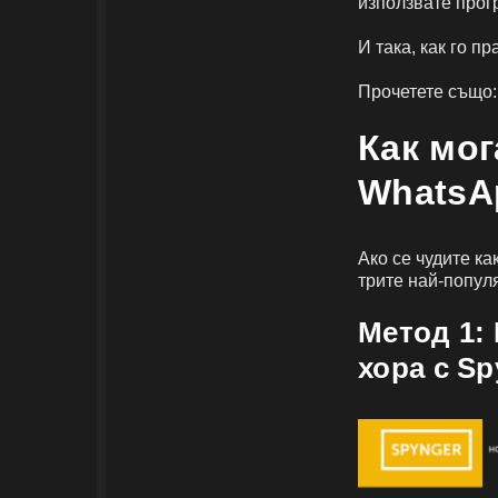
използвате прог
И така, как го п
Прочетете също
Как мог
WhatsA
Ако се чудите ка
трите най-попул
Метод 1:
хора с Sp