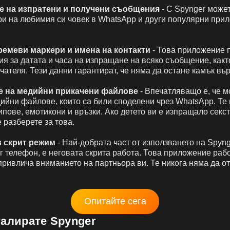
е на изпратени и получени съобщения
- С Spynger может
ри на любимия си човек в WhatsApp и други популярни при
времеви маркери и имена на контакти
- Това приложение 
я за датата и часа на изпращане на всяко съобщение, как
учателя. Тези данни гарантират, че няма да остане камък въ
е на медийни прикачени файлове
- Впечатляващо е, че м
ийни файлове, които са били споделени чрез WhatsApp. Те
ипове, емотикони и връзки. Ако детето ви е изпращало секс
 разберете за това.
 скрит режим
- Най-добрата част от използването на Spyng
г телефон, е неговата скрита работа. Това приложение раб
привлича вниманието на партньора ви. Те никога няма да о
Опитайте сега
талирате Spynger