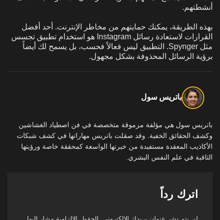
أنشطتهم.
بهذه الطريقة، يمكنك حمايتهم من مخاطر الإنترنت. أحد أفضل
القرارات لاستعادة رسائل Instagram هو استخدام تطبيق تجسس
مثل Spynger. التطبيق ليس فعالاً فحسب، بل يسمح لك أيضاً
برؤية الرسائل المحذوفة بشكل مجهول.
باتريس سول
باتريس سول هي مؤلفة مرموقة متخصصة في فن اصطياد الغشاشين
وكشف الحقائق الخفية. وقد صقلت باتريس مهاراتها في كشف شبكات
الأكاذيب المعقدة مستفيدة من خبرتها الواسعة كمحققة خاصة ورؤيتها
الثاقبة في علم النفس البشري.
اترك رداً
لن يتم نشر عنوان بريدك الإلكتروني.
الحقول الإلزامية مشار إليها