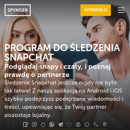
WYPRÓBUJ
FUNKCJE
OZNAKI ZDRADY
PROGRAM DO ŚLEDZENIA
SNAPCHAT
KORZYŚCI
Podglądaj snapy i czaty, i poznaj
OPINIE
prawdę o partnerze
JAK ZACZĄĆ
Śledzenie Snapchat jeszcze nigdy nie było
tak łatwe! Z naszą aplikacją na Android i iOS
ZALOGUJ
szybko podejrzysz podejrzane wiadomości i
FAQ
treści, upewniając się, że Twój partner
pozostaje lojalny.
BLOG