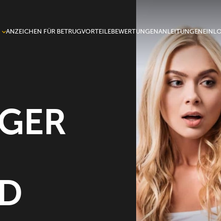
ANZEICHEN FÜR BETRUG
VORTEILE
BEWERTUNGEN
ANLEITUNGEN
EINL
onen
GER
D