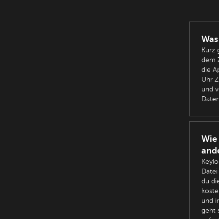
Was 
Kurz 
dem Z
die A
Uhr Z
und v
Daten
Wie 
ande
Keylo
Datei
du di
koste
und i
geht 