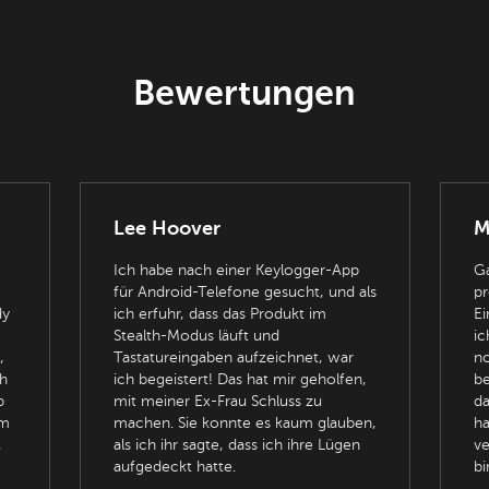
Bewertungen
Lee Hoover
M
Ich habe nach einer Keylogger-App
Ga
für Android-Telefone gesucht, und als
pr
dy
ich erfuhr, dass das Produkt im
Ei
Stealth-Modus läuft und
ic
,
Tastatureingaben aufzeichnet, war
no
h
ich begeistert! Das hat mir geholfen,
be
b
mit meiner Ex-Frau Schluss zu
da
em
machen. Sie konnte es kaum glauben,
ha
,
als ich ihr sagte, dass ich ihre Lügen
ve
aufgedeckt hatte.
bi