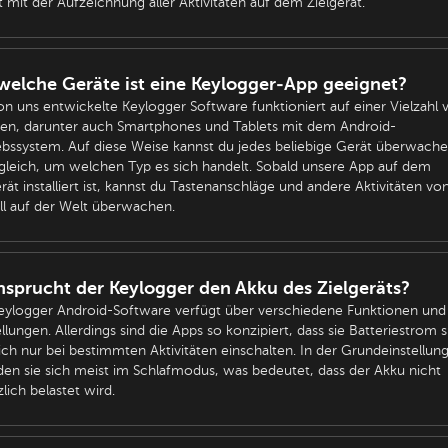
t mit der Aufzeichnung aller Aktivitäten auf dem Zielgerät.
welche Geräte ist eine Keylogger-App geeignet?
on uns entwickelte Keylogger Software funktioniert auf einer Vielzahl 
en, darunter auch Smartphones und Tablets mit dem Android-
ebssystem. Auf diese Weise kannst du jedes beliebige Gerät überwache
gleich, um welchen Typ es sich handelt. Sobald unsere App auf dem
erät installiert ist, kannst du Tastenanschläge und andere Aktivitäten vo
ll auf der Welt überwachen.
sprucht der Keylogger den Akku des Zielgeräts?
eylogger Android-Software verfügt über verschiedene Funktionen und
ellungen. Allerdings sind die Apps so konzipiert, dass sie Batteriestrom 
ich nur bei bestimmten Aktivitäten einschalten. In der Grundeinstellun
den sie sich meist im Schlafmodus, was bedeutet, dass der Akku nicht
zlich belastet wird.