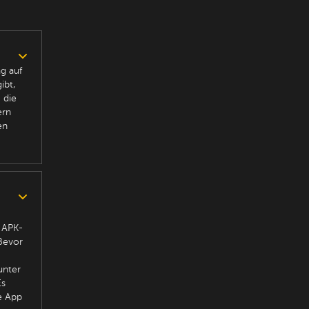
ag auf
ibt,
 die
ern
en
e APK-
 Bevor
unter
Es
e App