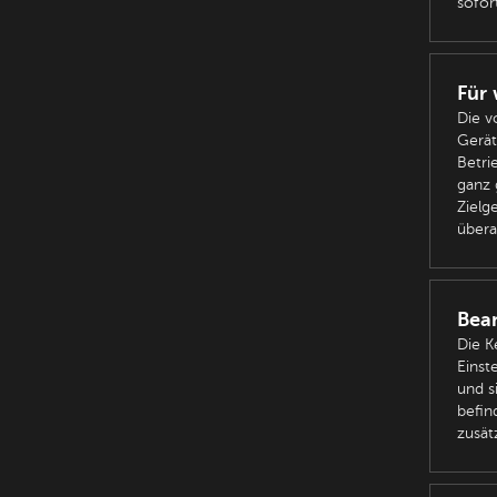
sofor
Für 
Die v
Gerät
Betri
ganz 
Zielg
übera
Bean
Die K
Einst
und s
befin
zusät