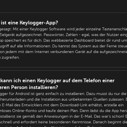
ist eine Keylogger-App?
gesagt: Mit einer Keylogger Software wird jeder einzelne Tastenanschl
ielgerät aufgezeichnet. Passwörter, Zahlen - egal, was der Nutzer eing
pp speichert es für dich. Das webbasierte Dashboard bietet dir rund um
ugriff auf alle Informationen. Du kannst das System aus der Ferne steu
on jedem mit dem Internet verbundenen Gerät auf die aufgezeichnet
 zugreifen.
kann ich einen Keylogger auf dem Telefon einer
ren Person installieren?
gger für Android ist ganz einfach zu installieren. Dazu musst du nur di
 herunterladen und die Installation aus unbekannten Quellen zulassen.
e E-Mail des Entwicklers mit dem Download-Link erhältst, erstelle ein
nloses Online-Konto und kaufe deinen Plan. Dann lädst du die App her
nstallierst sie gemäß den Anweisungen in der E-Mail. Das war's schon! 
schnell und erfordert keine besonderen Kenntnisse. Danach beginnt di