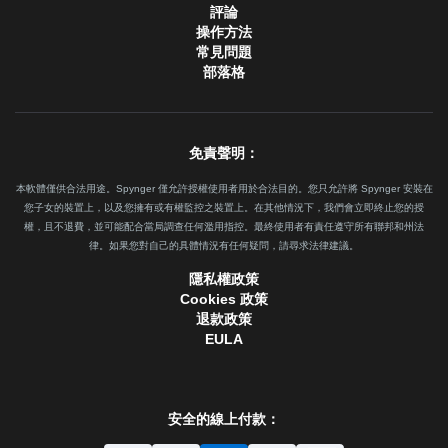
評論
操作方法
常見問題
部落格
免責聲明：
本軟體僅供合法用途。Spynger 僅允許授權使用者用於合法目的。您只允許將 Spynger 安裝在
您子女的裝置上，以及您擁有或有權監控之裝置上。在其他情況下，我們會立即終止您的授
權，且不退費，並可能配合當局調查任何濫用指控。最終使用者有責任遵守所有聯邦和州法
律。如果您對自己的具體情況有任何疑問，請尋求法律建議。
隱私權政策
Cookies 政策
退款政策
EULA
安全的線上付款：