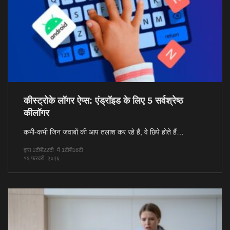
कीस्ट्रोके लॉगर ऐप्स: एंड्रॉइड के लिए 5 सर्वश्रेष्ठ
कीलॉगर
कभी-कभी जिन जवाबों की आप तलाश कर रहे हैं, वे छिपे होते हैं…
द्वारा 1टीपी22टी
में 1टीपी16टी
१६ फरवरी, २०२६