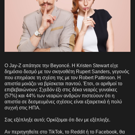
Ο Jay-Z απάτησε την Beyoncé. Η Kristen Stewart είχε
δημόσιο δεσμό με τον σκηνοθέτη Rupert Sanders, γεγονός
που επηρέασε τη σχέση της με τον Robert Pattinson. Η
απιστία μοιάζει να βρίσκεται παντού. Έτσι, οι αριθμοί το
επιβεβαιώνουν: Σχεδόν έξι στις δέκα νεαρές γυναίκες
(57%) και 44% των νεαρών ανδρών πιστεύουν ότι η
απιστία σε δεσμευμένες σχέσεις είναι εξαιρετικά ή πολύ
συχνή στις ΗΠΑ.
Σας εξέπληξε αυτό; Ορκίζομαι ότι δεν με εξέπληξε.
Αν περιηγηθείτε στο TikTok, το Reddit ή το Facebook, θα