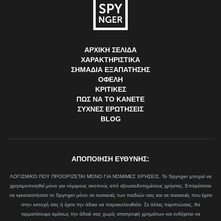
ΑΡΧΙΚΉ ΣΕΛΊΔΑ
ΧΑΡΑΚΤΗΡΙΣΤΙΚΆ
ΣΗΜΆΔΙΑ ΕΞΑΠΆΤΗΣΗΣ
ΟΦΈΛΗ
ΚΡΙΤΙΚΈΣ
ΠΏΣ ΝΑ ΤΟ ΚΆΝΕΤΕ
ΣΥΧΝΈΣ ΕΡΩΤΉΣΕΙΣ
BLOG
ΑΠΟΠΟΙΗΣΗ ΕΥΘΥΝΗΣ:
ΛΟΓΙΣΜΙΚΌ ΠΟΥ ΠΡΟΟΡΊΖΕΤΑΙ ΜΌΝΟ ΓΙΑ ΝΌΜΙΜΕΣ ΧΡΉΣΕΙΣ. Το Spynger μπορεί να
χρησιμοποιηθεί μόνο για νόμιμους σκοπούς από εξουσιοδοτημένους χρήστες. Επιτρέπεται
να εγκαταστήσετε το Spynger μόνο σε συσκευές των παιδιών σας και σε συσκευές που έχετε
στην κατοχή σας ή έχετε την άδεια να παρακολουθείτε. Σε άλλες περιπτώσεις, θα
τερματίσουμε αμέσως την άδειά σας χωρίς επιστροφή χρημάτων και ενδέχεται να