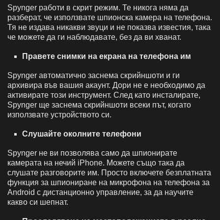
Spynger работи в скрит режим. Те никога няма да
разберат, че използвате шпионска камера на телефона.
Тя не издава никакви звуци и не показва известия, така
че можете да ги наблюдавате, без да ви хванат.
Правете снимки на екрана на телефона им
Spynger автоматично заснема скрийншоти и ги
архивира във вашия акаунт. Дори не е необходимо да
активирате този инструмент. След като инсталирате,
Spynger ще заснема скрийншоти всеки път, когато
използвате устройството си.
Слушайте околните телефони
Spynger не ви позволява само да шпионирате
камерата на нечий iPhone. Можете също така да
слушате разговорите им. Просто включете безплатната
функция за шпиониране на микрофона на телефона за
Android с дистанционно управление, за да научите
какво си шепнат.