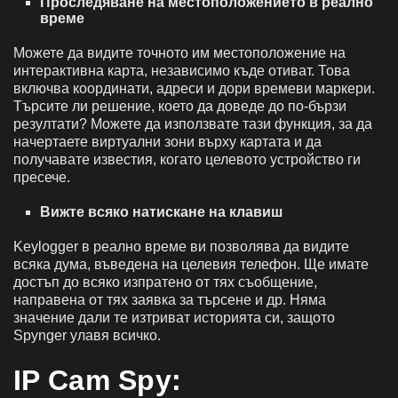
Проследяване на местоположението в реално
време
Можете да видите точното им местоположение на
интерактивна карта, независимо къде отиват. Това
включва координати, адреси и дори времеви маркери.
Търсите ли решение, което да доведе до по-бързи
резултати? Можете да използвате тази функция, за да
начертаете виртуални зони върху картата и да
получавате известия, когато целевото устройство ги
пресече.
Вижте всяко натискане на клавиш
Keylogger в реално време ви позволява да видите
всяка дума, въведена на целевия телефон. Ще имате
достъп до всяко изпратено от тях съобщение,
направена от тях заявка за търсене и др. Няма
значение дали те изтриват историята си, защото
Spynger улавя всичко.
IP Cam Spy: