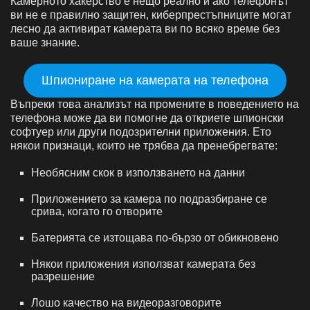
Камерното хакерство е нещо реално и ако телефонът
ви не е правилно защитен, киберпрестъпниците могат
лесно да активират камерата ви по всяко време без
ваше знание.
Шпиониране на камерата на телефона
Въпреки това анализът на промените в поведението на
телефона може да ви помогне да откриете шпионски
софтуер или други подозрителни приложения. Ето
някои признаци, които не трябва да пренебрегвате:
Необясним скок в използването на данни
Приложението за камера по подразбиране се
срива, когато го отворите
Батерията се изтощава по-бързо от обикновено
Някои приложения използват камерата без
разрешение
Лошо качество на видеоразговорите