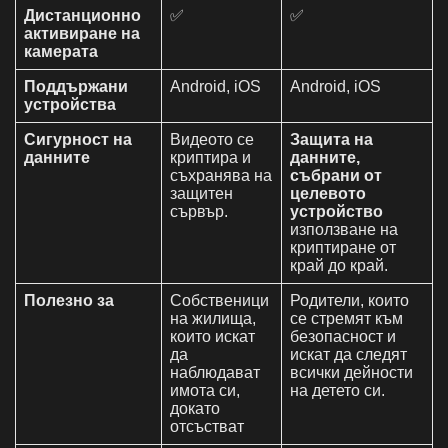
Дистанционно
✅
✅
активиране на
камерата
Поддържани
Android, iOS
Android, iOS
устройства
Сигурност на
Видеото се
Защита на
данните
криптира и
данните,
съхранява на
събрани от
защитен
целевото
сървър.
устройство
използване на
криптиране от
край до край.
Полезно за
Собственици
Родители, които
на жилища,
се стремят към
които искат
безопасност и
да
искат да следят
наблюдават
всички дейности
имота си,
на детето си.
докато
отсъстват