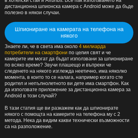
в хотелски стаи и Airbnbs. Все пак използването на
дистанционна шпионска камера с Android може да бъде
полезно в някои случаи.
Шпиониране на камерата на телефона на
някого
Знаете ли, че в света има около
4 милиарда
потребители на смартфони
по целия свят и че
камерите им могат да бъдат използвани за шпиониране
по всяко време? Звучи плашещо и въпреки че
следенето на някого изглежда неетично, има няколко
момента, в които то се налага, например когато сте
родител и непълнолетното ви дете има смартфон. Как
да използвате приложение за дистанционна камера за
Android в този случай?
В тази статия ще ви разкажем как да шпионирате
някого с помощта на камерите на телефона му с 2
метода. Нека да видим какви технически възможности
са на разположение.