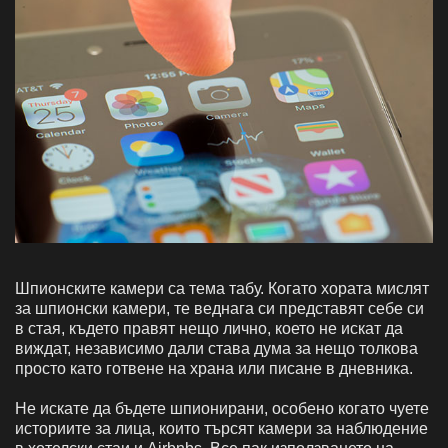
Шпионските камери са тема табу. Когато хората мислят
за шпионски камери, те веднага си представят себе си
в стая, където правят нещо лично, което не искат да
виждат, независимо дали става дума за нещо толкова
просто като готвене на храна или писане в дневника.
Не искате да бъдете шпионирани, особено когато чуете
историите за лица, които търсят камери за наблюдение