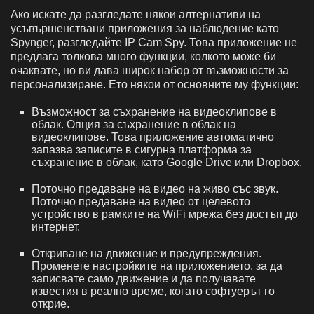
Ако искате да разгледате някои алтернативи на
усъвършенствани приложения за наблюдение като
Spynger, разгледайте IP Cam Spy. Това приложение не
предлага толкова много функции, колкото може би
очаквате, но ви дава широк набор от възможности за
персонализиране. Ето някои от основните му функции:
Възможност за съхранение на видеоклипове в
облак. Опция за съхранение в облак на
видеоклипове. Това приложение автоматично
запазва записите в сигурна платформа за
съхранение в облак, като Google Drive или Dropbox.
Поточно предаване на видео на живо със звук.
Поточно предаване на видео от целевото
устройство в рамките на WiFi мрежа без достъп до
интернет.
Откриване на движение и предупреждения.
Променете настройките на приложението, за да
записвате само движение и да получавате
известия в реално време, когато софтуерът го
открие.