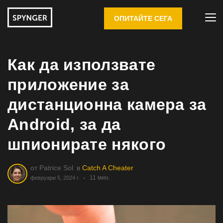
ОПИТАЙТЕ СЕГА
Как да използвате
приложение за
дистанционна камера за
Android, за да
шпионирате някого
от
Patrice Sol
в
Catch A Cheater
11 мин.
февруари 5, 2024 г.