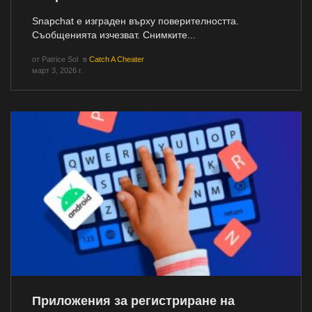
Snapchat е изграден върху поверителността.
Съобщенията изчезват. Снимките...
от
Patrice Sol
в
Catch A Cheater
март 3, 2026 г.
Приложения за регистриране на