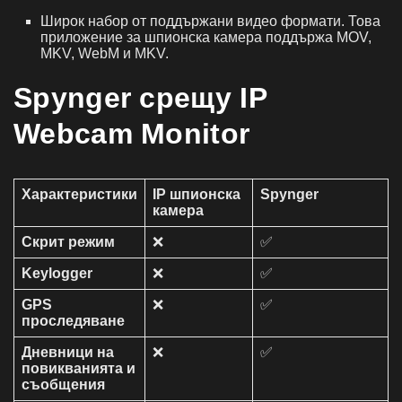
Широк набор от поддържани видео формати. Това
приложение за шпионска камера поддържа MOV,
MKV, WebM и MKV.
Spynger срещу IP
Webcam Monitor
Характеристики
IP шпионска
Spynger
камера
Скрит режим
❌
✅
Keylogger
❌
✅
GPS
❌
✅
проследяване
Дневници на
❌
✅
повикванията и
съобщения