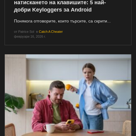
натискането на клавишите: 5 най-
добри Keyloggers за Android
Понякога отговорите, които търсите, са скрити...
от
Patrice Sol
в
Catch A Cheater
февруари 16, 2026 г.