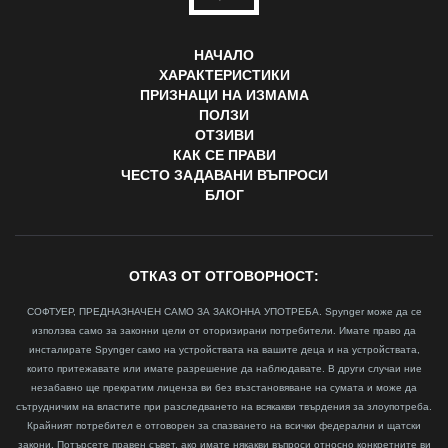
НАЧАЛО
ХАРАКТЕРИСТИКИ
ПРИЗНАЦИ НА ИЗМАМА
ПОЛЗИ
ОТЗИВИ
КАК СЕ ПРАВИ
ЧЕСТО ЗАДАВАНИ ВЪПРОСИ
БЛОГ
ОТКАЗ ОТ ОТГОВОРНОСТ:
СОФТУЕР, ПРЕДНАЗНАЧЕН САМО ЗА ЗАКОННА УПОТРЕБА. Spynger може да се
използва само за законни цели от оторизирани потребители. Имате право да
инсталирате Spynger само на устройствата на вашите деца и на устройствата,
които притежавате или имате разрешение да наблюдавате. В други случаи ние
незабавно ще прекратим лиценза ви без възстановяване на сумата и може да
сътрудничим на властите при разследването на всякакви твърдения за злоупотреба.
Крайният потребител е отговорен за спазването на всички федерални и щатски
закони. Потърсете правен съвет, ако имате някакви въпроси относно конкретните ви