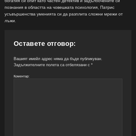
богатия си опит като частен детектив и задълбочените си
познания в областта на човешката психология, Патрис
усъвършенства уменията си да разплита сложни мрежи от
лъжи.
Оставете отговор:
Вашият имейл адрес няма да бъде публикуван.
Задължителните полета са отбелязани с
*
Коментар: