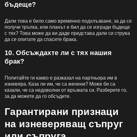
бъдеще?
Дали това е било само временно подхлъзване, за да се
получи тръпка, или планът е бил да се изгради бъдеще
с тях? Това може да ви даде представа дали си струва
да се опитате да спасите брака.
10. Обсъждахте ли с тях нашия
брак?
Попитайте ги какво е разказал на партньора им в
изневяра. Каза ли им, че са женени? Може би са
казали, че са недоволни от връзката си. Разберете го,
за да можете да го обсъдите.
Гарантирани признаци
на изневеряващ съпруг
или съпруга