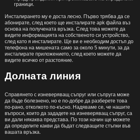
граници.
Инсталирането му е доста лесно. Първо трябва да се
абонирате, след което ще инсталирате apk файла въз
основа на получената връзка. След това можете да
видите информацията на собственото си устройство,
след като я инсталирате. Ще ви е необходим достъп до
телефона на мишената само за около 5 минути, за да
инсталирате приложението, след което можете да
видите всичко от разстояние.
Долната линия
Справянето с изневеряващ съпруг или съпруга може
да бъде болезнено, но е по-добре да разберете това
по-рано, отколкото по-късно. Надяваме се, че нашите
въпроси, които да зададете на изневеряващ съпруг, са
ви дали някаква представа. По този начин ще можете
да определите какви да бъдат следващите стъпки във
вашата връзка.