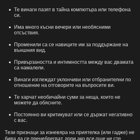
Те винаги пазят в тайна компютъра или телефона
си.
Има много късни вечери или необясними
отсъствия.
Променили са се навиците им за поддържане на
външния вид.
Привързаността и интимността между вас двамата
са намалели.
Винаги изглеждат уклончиви или отбранителни по
отношение на отговорите на въпросите ви.
Те харчат необичайни суми за неща, които не
можете да обясните.
Постоянно ви критикуват или се държат негативно
с вас.
Тези признаци за изневяра на приятелка (или гадже) не
бива да се пренебрегват, дори ако все още не сте