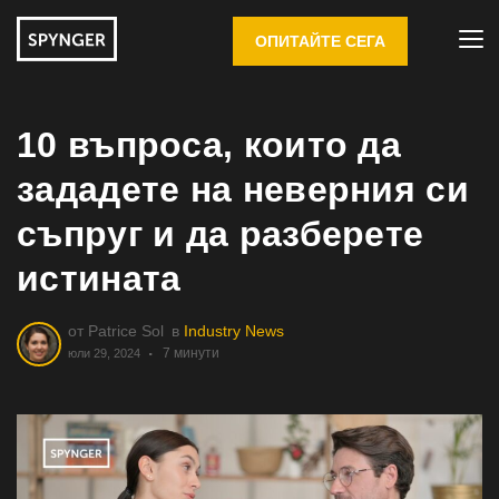
ОПИТАЙТЕ СЕГА
10 въпроса, които да
зададете на неверния си
съпруг и да разберете
истината
от
Patrice Sol
в
Industry News
7 минути
юли 29, 2024