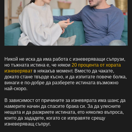
Никой не иска да има работа с изневеряващи съпрузи,
но тъжната истина е, че някои
20 процента от хората
изневеряват
в някакъв момент. Вместо да чакате,
докато стане твърде късно, и да изпитате повече болка,
винаги е по-добре да разберете истината възможно
най-скоро.
В зависимост от причините за изневярата има шанс да
намерите начин да спасите брака си. За да улесните
нещата и да разкриете истината, ето няколко въпроса,
които да зададете, когато се изправяте срещу
изневеряващ съпруг.