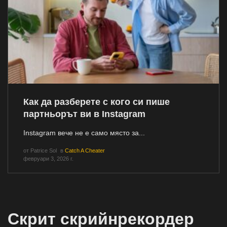
Как да разберете с кого си пише
партньорът ви в Instagram
Instagram вече не е само място за...
от
Patrice Sol
в
Catch A Cheater
февруари 3, 2026 г.
Скрит скрийнрекордер