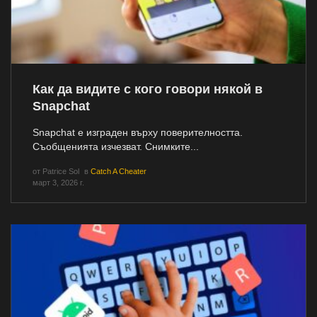
Как да видите с кого говори някой в
Snapchat
Snapchat е изграден върху поверителността.
Съобщенията изчезват. Снимките...
от
Patrice Sol
в
Catch A Cheater
март 3, 2026 г.