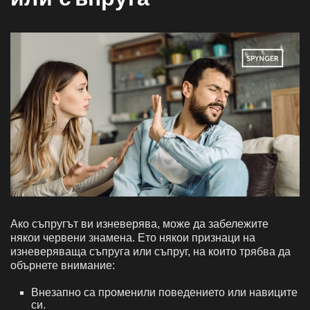
Ако съпругът ви изневерява, може да забележите
някои червени знамена. Ето някои признаци на
изневеряваща съпруга или съпруг, на които трябва да
обърнете внимание:
Внезапно са променили поведението или навиците
си.