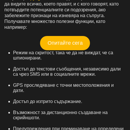
да видите всичко, което правят, и с кого говорят, като
потвърдите потенциалните си подозрения, ако
забележите признаци на изневяра на съпруга.
Получавате множество полезни функции, като
например:
Опитайте сега
Режим на скритост, така че да не виждат, че са
шпионирани.
Достъп до текстови съобщения, независимо дали
са чрез SMS или в социалните мрежи.
GPS проследяване с точни местоположения и
дати.
Достъп до изтрито съдържание.
Възможност за дистанционно създаване на
скрийншоти.
Предупреждения при преминаване на определени