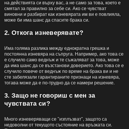
на действията си върху вас, а не само за това, което е
смятал за правилно за себе си. Ако се чувстват
виновни и разбират как изневярата им ви е повлияла,
може би има шанс да спасите брака си.
2. Откога изневерявате?
Има голяма разлика между еднократна грешка и
постоянна изневяра на съпруга. Например, ако това се
е случило само веднъж и те съжаляват за това, може
да има шанс да се възстанови доверието. Ако това се е
случило повече от веднъж по време на брака ви и не
сте забелязали гарантираните признаци на изневяра,
тогава може да е по-трудно да се намери решение.
3. Защо не говориш с мен за
чувствата си?
Много изневеряващи се "изплъзват", защото са
недоволни от текущото състояние на връзката си.