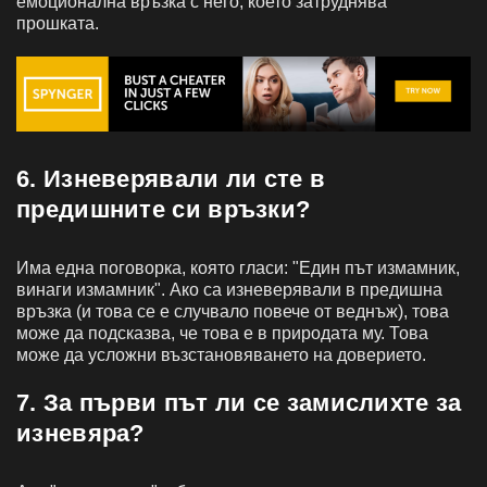
емоционална връзка с него, което затруднява
прошката.
6. Изневерявали ли сте в
предишните си връзки?
Има една поговорка, която гласи: "Един път измамник,
винаги измамник". Ако са изневерявали в предишна
връзка (и това се е случвало повече от веднъж), това
може да подсказва, че това е в природата му. Това
може да усложни възстановяването на доверието.
7. За първи път ли се замислихте за
изневяра?