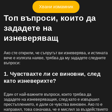
Хвани измамник
Топ въпроси, които да
зададете на
изневеряващ
Ако сте открили, че съпругът ви изневерява, и истината
вече е излязла наяве, трябва да му зададете следните
въпроси:
1. Чувствахте ли се виновни, след
като изневерихте?
Един от най-важните въпроси, които трябва да
зададете на изневеряващия, след като е извършил
престъплението, е дали се чувства виновен. Ако го е
направил, това означава, че е мислил за въздействието