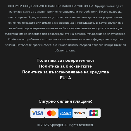
СОФТУЕР, ПРЕДНАЗНАЧЕН САМО ЗА ЗАКОННА УПОТРЕБА. Spynger може да се
използва само за законни цели от оторизирани потребители. Имате право да
инсталирате Spynger само на устройствата на вашите деца и на устройствата,
които притежавате или имате разрешение да наблюдавате. В други случаи ние
незабавно ще прекратим лиценза ви без възстановяване на сумата и може да
сътрудничим на властите при разследването на всякакви твърдения за злоупотреба.
Крайният потребител е отговорен за спазването на всички федерални и щатски
закони. Потърсете правен съвет, ако имате някакви въпроси относно конкретните ви
обстоятелства.
Политика за поверителност
Политика за бисквитките
Политика за възстановяване на средства
EULA
Сигурно онлайн плащане:
©
2026
Spynger. All rights reserved.