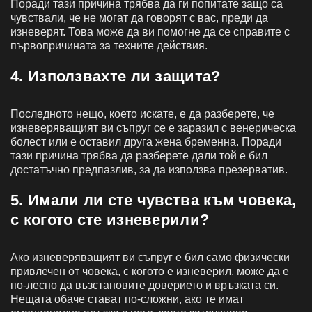
Поради тази причина трябва да ги попитате защо са
чувствали, че не могат да говорят с вас, преди да
изневерят. Това може да ви помогне да се справите с
първопричината за техните действия.
4. Използвахте ли защита?
Последното нещо, което искате, е да разберете, че
изневеряващият ви съпруг се е заразил с венерическа
болест или е оставил друга жена бременна. Поради
тази причина трябва да разберете дали той е бил
достатъчно предпазлив, за да използва презерватив.
5. Имали ли сте чувства към човека,
с когото сте изневерили?
Ако изневеряващият ви съпруг е бил само физически
привлечен от човека, с когото е изневерил, може да е
по-лесно да възстановите доверието и връзката си.
Нещата обаче стават по-сложни, ако те имат