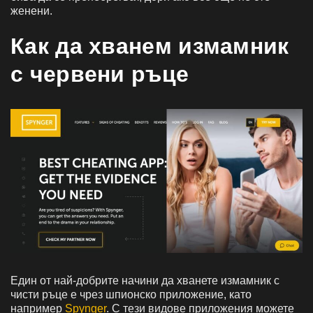
женени.
Как да хванем измамник
с червени ръце
Един от най-добрите начини да хванете измамник с
чисти ръце е чрез шпионско приложение, като
например
Spynger
. С тези видове приложения можете