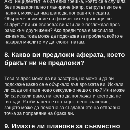
Ако "инцидентът" е бил една грешка, която се е случила
без предварително планиране (напр. съпругът ви се е
напил), може да има шанс да поправите нещата.
Обърнете внимание на физическите признаци, че
съпругът ви изневерява: винаги ли е поглеждал през
рамо към други жени? Ако преди това е мислил за
изневяра, това може да подсказва за проблем, който е
накарал мислите му да клонят натам.
8. Какво ви предложи аферата, което
бракът ни не предложи?
Този въпрос може да ви разстрои, но може и да ви
подскаже какво се е объркало във връзката ви. Искали
ли са да опитате ново сексуално нещо с тях? Или може
би са искали рамо, на което да поплачат и което да не
ги съди. Разбирането е от съществено значение,
защото може да помогне за създаването на отправна
точка за поправяне на брака ви.
9. Имахте ли планове за съвместно