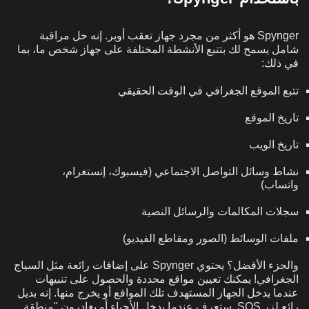
Spynger هو أكثر من مجرد جهاز تعقب أوبر. إنه حل مراقبة
شامل يسمح لك بتتبع الأنشطة المختلفة على جهاز شخص ما، بما
في ذلك:
تتبع الموقع الجغرافي في الوقت الحقيقي
تاريخ الموقع
تاريخ الويب
نشاط وسائل التواصل الاجتماعي (فيسبوك، إنستغرام،
واتساب)
سجلات المكالمات والرسائل النصية
ملفات الوسائط (الصور ومقاطع الفيديو)
والجزء الأفضل؟ يحتوي Spynger على إضافات رائعة مثل السياج
الجغرافي! يمكنك تعيين مواقع محددة والحصول على تنبيهات
عندما يدخل الجهاز المستهدف تلك المواقع أو يخرج منها. إنه بديل
رائع لزر SOS. ستعرف عندما يدخل الأحباء أو يغادرون "منطقة