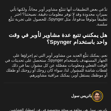
تدَّعي بعض التطبيقات أنها تتتبَّع مشاوير أوبر مجاناً، ولكنها تأتي
بميزات محدودة وقد لا توفر معلومات دقيقة. نصيحتنا؟ اختر
تطبيقاً موثوقاً مدفوعاً، مثل Spynger، للحصول على تجربة تتبُّع
سلسة.
هل يمكنني تتبع عدة مشاوير لأوبر في وقت
واحد باستخدام Spynger؟
نعم، يمكنك تتبُّع العديد من مشاوير أوبر التي تم إجراؤها على
الجهاز المستهدف باستخدام Spynger. ستحصل على تحديثات في
الوقت الفعلي ومعلومات مفصّلة عن كل مشوار، بما في ذلك
لقطات شاشة للمشوار. لذا، سواء كان زوجك أو زوجتك أو طفلك
أو موظفك يستقل أوبر، يمكنك مراقبة مشاويرهم.
باتريس سول
باتريس سول هي مؤلفة مرموقة متخصصة في فن اصطياد الغشاشين