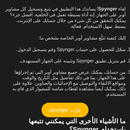
لقاء
Spynger
! يساندك هذا التطبيق في تتبع وتسجيل كل مشاوير
أوبر على الجهاز. إنه أداة بسيطة تعمل في الخلفية. أفضل جزء؟
يمكنك التحقق من كل شيء من خلال حسابك على الإنترنت.
بسيط. سهل الاستخدام. فعالة.
إليك كيفية تتبُّع مشاوير أوبر الخاصة بشخص ما:
سجّل للحصول على حساب Spynger وقم بتسجيل الدخول.
قم بتنزيل تطبيق Spynger وتثبيته على الجهاز المستهدف.
من حسابك، يمكنك عرض جميع مشاوير أوبر التي تم إجراؤها
على هذا الجهاز، بما في ذلك تفاصيل مثل التاريخ والوقت
ومواقع الالتقاء والتوصيل مع الإحداثيات والعناوين. علاوة على
ذلك، يمكنك أيضاً مشاهدة لقطات شاشة للمشوار الذي قام به
المستخدم.
جرّب Spynger
ما الأشياء الأخرى التي يمكنني تتبعها
باستخدام Spynger؟