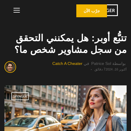
جرّب الآن
تتبُّع أوبر: هل يمكنني التحقق
من سجل مشاوير شخص ما؟
بواسطة
Patrice Sol
في
Catch A Cheater
7 دقائق
أكتوبر 16، 2024