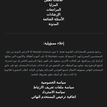
علامات الغش
المزايا
المراجعات
الإرشادات
الأسئلة الشائعة
المدونة
إخلاء مسؤولية:
برنامج مخصص للاستخدامات القانونية فقط. لا يجوز استخدام Spynger إلا لأغراض قانونية من قبل
المستخدمين المصرح لهم. لا يُسمح لك بتثبيت Spynger إلا على أجهزة أطفالك والأجهزة التي تملكها
أو لديك إذن بمراقبتها. في الحالات الأخرى، سنقوم على الفور بإنهاء الترخيص الخاص بك دون استرداد
المبلغ المدفوع وقد نتعاون مع السلطات في التحقيق في أي ادعاءات بإساءة الاستخدام. تقع على عاتق
المستخدم النهائي مسؤولية الامتثال لجميع القوانين الفيدرالية وقوانين الولاية. اطلب المشورة القانونية
إذا كانت لديك أي أسئلة تتعلق بظروفك الخاصة.
سياسة الخصوصية
سياسة ملفات تعريف الارتباط
سياسة الاسترداد
اتفاقية ترخيص المستخدم النهائي