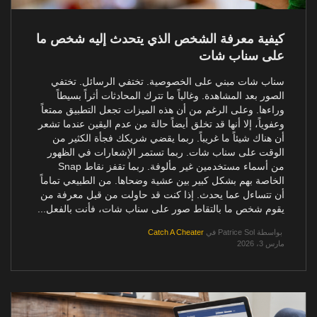
كيفية معرفة الشخص الذي يتحدث إليه شخص ما
على سناب شات
سناب شات مبني على الخصوصية. تختفي الرسائل. تختفي
الصور بعد المشاهدة. وغالباً ما تترك المحادثات أثراً بسيطاً
وراءها. وعلى الرغم من أن هذه الميزات تجعل التطبيق ممتعاً
وعفوياً، إلا أنها قد تخلق أيضاً حالة من عدم اليقين عندما تشعر
أن هناك شيئاً ما غريباً. ربما يقضي شريكك فجأة الكثير من
الوقت على سناب شات. ربما تستمر الإشعارات في الظهور
من أسماء مستخدمين غير مألوفة. ربما تقفز نقاط Snap
الخاصة بهم بشكل كبير بين عشية وضحاها. من الطبيعي تماماً
أن تتساءل عما يحدث. إذا كنت قد حاولت من قبل معرفة من
يقوم شخص ما بالتقاط صور على سناب شات، فأنت بالفعل...
بواسطة
Patrice Sol
في
Catch A Cheater
مارس 3، 2026