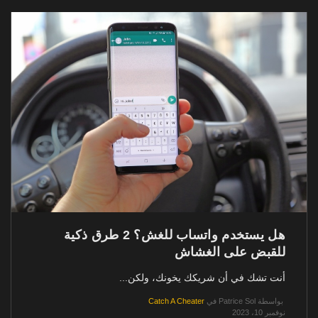
هل يستخدم واتساب للغش؟ 2 طرق ذكية
للقبض على الغشاش
أنت تشك في أن شريكك يخونك، ولكن...
بواسطة
Patrice Sol
في
Catch A Cheater
نوفمبر 10، 2023