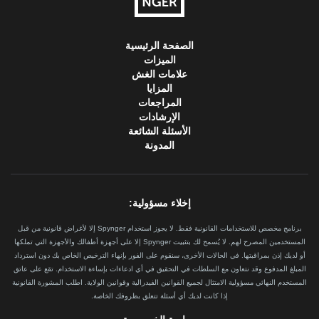
الصفحة الرئيسية
الميزات
علامات الغش
المزايا
المراجعات
الإرشادات
الأسئلة الشائعة
المدونة
إخلاء مسؤولية:
برنامج مخصص للاستخدامات القانونية فقط. لا يجوز استخدام Spynger إلا لأغراض قانونية من قبل
المستخدمين المصرح لهم. لا يُسمح لك بتثبيت Spynger إلا على أجهزة أطفالك والأجهزة التي تملكها
أو لديك إذن بمراقبتها. في الحالات الأخرى، سنقوم على الفور بإنهاء الترخيص الخاص بك دون استرداد
المبلغ المدفوع وقد نتعاون مع السلطات في التحقيق في أي ادعاءات بإساءة الاستخدام. تقع على عاتق
المستخدم النهائي مسؤولية الامتثال لجميع القوانين الفيدرالية وقوانين الولاية. اطلب المشورة القانونية
إذا كانت لديك أي أسئلة تتعلق بظروفك الخاصة.