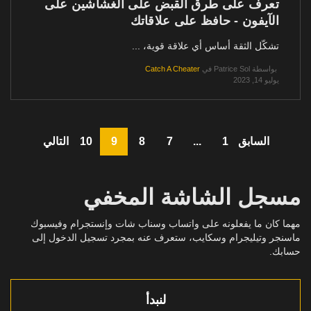
تعرف على طرق القبض على الغشاشين على
الآيفون - حافظ على علاقاتك
تشكّل الثقة أساس أي علاقة قوية، ...
بواسطة
Patrice Sol
في
Catch A Cheater
يوليو 14, 2023
السابق
1
...
7
8
9
10
التالي
مسجل الشاشة المخفي
مهما كان ما يفعلونه على واتساب وسناب شات وإنستجرام وفيسبوك
ماسنجر وتيليجرام وسكايب، ستعرف عنه بمجرد تسجيل الدخول إلى
حسابك.
لنبدأ