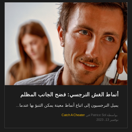
أنماط الغش النرجسي: فضح الجانب المظلم
يميل النرجسيون إلى اتباع أنماط معينة يمكن التنبؤ بها عندما...
بواسطة
Patrice Sol
في
Catch A Cheater
نوفمبر 13، 2023