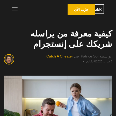
جرّب الآن
كيفية معرفة من يراسله
شريكك على إنستجرام
بواسطة
Patrice Sol
في
Catch A Cheater
6 دقائق
3 فبراير 2026