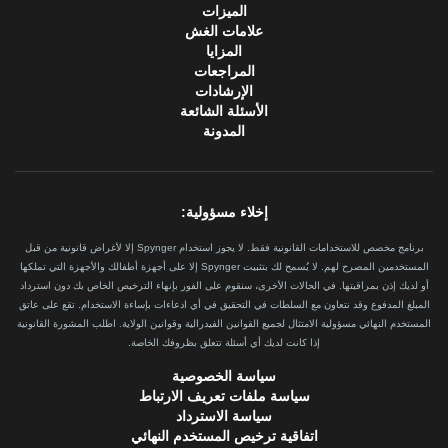
الميزات
علامات الغش
المزايا
المراجعات
الإرشادات
الأسئلة الشائعة
المدونة
إخلاء مسؤولية:
برنامج مخصص للاستخدامات القانونية فقط. لا يجوز استخدام Spynger إلا لأغراض قانونية من قبل
المستخدمين المصرح لهم. لا يُسمح لك بتثبيت Spynger إلا على أجهزة أطفالك والأجهزة التي تملكها
أو لديك إذن بمراقبتها. في الحالات الأخرى، سنقوم على الفور بإنهاء الترخيص الخاص بك دون استرداد
المبلغ المدفوع وقد نتعاون مع السلطات في التحقيق في أي ادعاءات بإساءة الاستخدام. تقع على عاتق
المستخدم النهائي مسؤولية الامتثال لجميع القوانين الفيدرالية وقوانين الولاية. اطلب المشورة القانونية
إذا كانت لديك أي أسئلة تتعلق بظروفك الخاصة.
سياسة الخصوصية
سياسة ملفات تعريف الارتباط
سياسة الاسترداد
اتفاقية ترخيص المستخدم النهائي